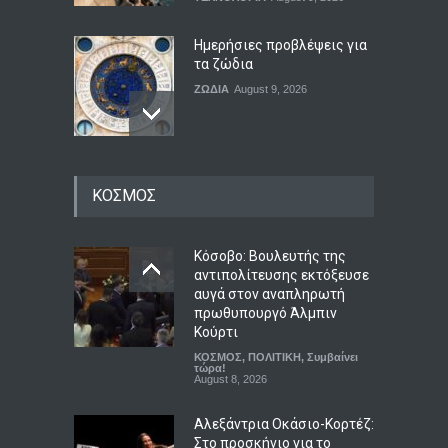
Ημερήσιες προβλέψεις για
τα ζώδια
ΖΩΔΙΑ
August 9, 2026
Μεταγραφές φοιτητών:
ΚΟΣΜΟΣ
ποιες είναι οι
προϋποθέσεις
ΕΚΠΑΙΔΕΥΣΗ
August 9, 2026
Κόσοβο: Βουλευτής της
αντιπολίτευσης εκτόξευσε
αυγά στον αναπληρωτή
Μεσογειακή διατροφή: τι
πρωθυπουργό Άλμπιν
δείχνουν τα επιστημονικά
Κούρτι
δεδομένα
ΚΟΣΜΟΣ
,
ΠΟΛΙΤΙΚΗ
,
Συμβαίνει
ΥΓΕΙΑ
τώρα!
August 9, 2026
August 8, 2026
Αλεξάντρια Οκάσιο-Κορτέζ:
Στο προσκήνιο για το