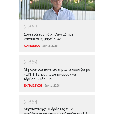
2
8
6
3
Συνεχίζεται η δίκη Λιγνάδη με
καταθέσεις μαρτύρων
ΚΟΙΝΩΝΙΚΑ
July 2, 2026
2
8
5
9
Μη κρατικά πανεπιστήμια: τι αλλάζει με
τα Ν.Π.Π.Ε. και ποιοι μπορούν να
ιδρύσουν ίδρυμα
ΕΚΠΑΙΔΕΥΣΗ
July 1, 2026
2
8
5
4
Μητσοτάκης: Οι δράστες των