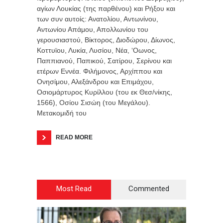
αγίων Λουκίας (της παρθένου) και Ρήξου και
των συν αυτοίς: Ανατολίου, Αντωνίνου,
Αντωνίου Απάμου, Απολλωνίου του
γερουσιαστού, Βίκτορος, Διοδώρου, Δίωνος,
Κοττυϊου, Λυκία, Λυσίου, Νέα, ‘Οωνος,
Παππιανού, Παπικού, Σατίρου, Σερίνου και
ετέρων Εννέα. Φιλήμονος, Αρχίππου και
Ονησίμου, Αλεξάνδρου και Επιμάχου,
Οσιομάρτυρος Κυρίλλου (του εκ Θεσ/νίκης,
1566), Οσίου Σισώη (του Μεγάλου).
Μετακομιδή του
READ MORE
Most Read
Commented