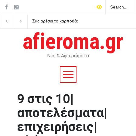
Σας αρέσει το καρπούζι;
Προέβλεπαν πράγματι
Γιατί δεν πρέπει να πετάτε
Ταρώ το μέλλον;
τη φλούδα του
afieroma.gr
Νέα & Αφιερώματα
9 στις 10|
αποτελέσματα|
επιχειρήσεις|