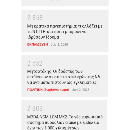
2
8
5
8
Μη κρατικά πανεπιστήμια: τι αλλάζει με
τα Ν.Π.Π.Ε. και ποιοι μπορούν να
ιδρύσουν ίδρυμα
ΕΚΠΑΙΔΕΥΣΗ
July 1, 2026
2
8
5
2
Μητσοτάκης: Οι δράστες των
επιθέσεων σε σπίτια στελεχών της ΝΔ
θα αντιμετωπιστούν ως εγκληματίες
ΠΟΛΙΤΙΚΗ
,
Συμβαίνει τώρα!
July 2, 2026
2
8
0
8
MBDA NCM-LCM MK2: Το νέο ευρωπαϊκό
σύστημα πυραύλων cruise με εμβέλεια
άνω των 1.000 χιλιομέτρων