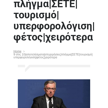
πλήγμα|ΣΕΤΕ|
τουρισμό|
υπερφορολόγιση|
φέτος|χειρότερα
Home
9 στις 10|αποτελέσματα|επιχειρήσεις|πλήγμα|ΣΕΤΕ|τουρισμό|
υπερφορολόγιση|φέτος|χειρότερα