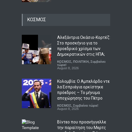
Κόσοβο: Βουλευτής της
ΚΟΣΜΟΣ
αντιπολίτευσης εκτόξευσε
αυγά στον αναπληρωτή
πρωθυπουργό Άλμπιν
Κούρτι
Αλεξάντρια Οκάσιο-Κορτέζ:
Στο προσκήνιο για το
ΚΟΣΜΟΣ
,
ΠΟΛΙΤΙΚΗ
,
Συμβαίνει
τώρα!
προεδρικό χρίσμα των
August 8, 2026
Δημοκρατικών στις ΗΠΑ;
ΚΟΣΜΟΣ
,
ΠΟΛΙΤΙΚΗ
,
Συμβαίνει
Η ουκρανική startup που
τώρα!
κατασκευάζει τα drones με
August 8, 2026
πλήγματα βαθιά μέσα στη
Ρωσία
Κολομβία: Ο Αμπελάρδο ντε
λα Εσπριέγια ορκίστηκε
ΟΙΚΟΝΟΜΙΑ
,
Συμβαίνει τώρα!
,
ΤΕΧΝΟΛΟΓΙΑ
πρόεδρος – Το μήνυμα
August 8, 2026
αποχώρησης του Πέτρο
ΚΟΣΜΟΣ
,
Συμβαίνει τώρα!
August 8, 2026
Βίντεο που προανήγγελλε
την παραίτηση του Μερτς