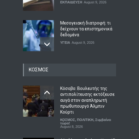
ΕΚΠΑΙΔΕΥΣΗ
August 9, 2026
Μεσογειακή διατροφή: τι
δείχνουν τα επιστημονικά
δεδομένα
ΥΓΕΙΑ
August 9, 2026
Ο Πήλιος ανανέωσε το
ΚΟΣΜΟΣ
συμβόλαιό του με την ΑΕΚ
μέχρι το 2030
Αθλητικά
August 9, 2026
Κόσοβο: Βουλευτής της
αντιπολίτευσης εκτόξευσε
αυγά στον αναπληρωτή
Άκρως ζωδιακό: Τα do’s &
πρωθυπουργό Άλμπιν
don’ts της εβδομάδας 9–15
Κούρτι
Αυγούστου 2026
ΚΟΣΜΟΣ
,
ΠΟΛΙΤΙΚΗ
,
Συμβαίνει
ΖΩΔΙΑ
τώρα!
,
ΠΟΛΙΤΙΣΜΟΣ
August 9, 2026
August 8, 2026