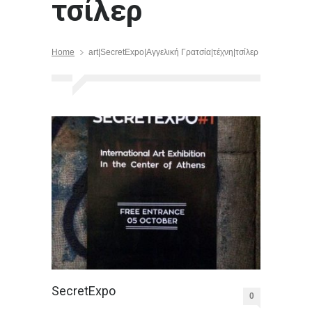
τσίλερ
Home
art|SecretExpo|Αγγελική Γρατσία|τέχνη|τσίλερ
SecretExpo
0