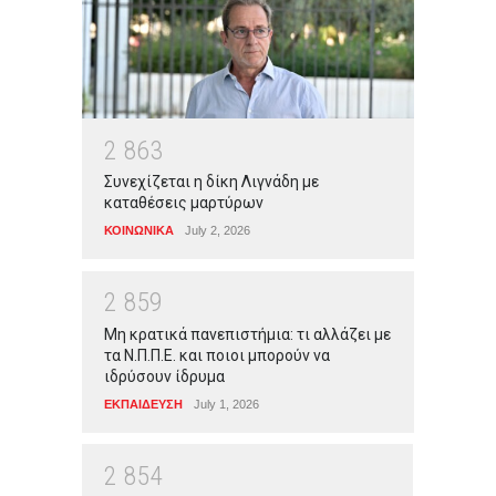
2
8
6
3
Συνεχίζεται η δίκη Λιγνάδη με
καταθέσεις μαρτύρων
ΚΟΙΝΩΝΙΚΑ
July 2, 2026
2
8
5
9
Μη κρατικά πανεπιστήμια: τι αλλάζει με
τα Ν.Π.Π.Ε. και ποιοι μπορούν να
ιδρύσουν ίδρυμα
ΕΚΠΑΙΔΕΥΣΗ
July 1, 2026
2
8
5
4