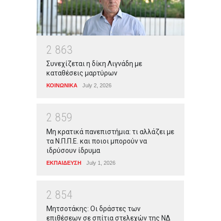
2
8
6
3
Συνεχίζεται η δίκη Λιγνάδη με
καταθέσεις μαρτύρων
ΚΟΙΝΩΝΙΚΑ
July 2, 2026
2
8
5
9
Μη κρατικά πανεπιστήμια: τι αλλάζει με
τα Ν.Π.Π.Ε. και ποιοι μπορούν να
ιδρύσουν ίδρυμα
ΕΚΠΑΙΔΕΥΣΗ
July 1, 2026
2
8
5
4
Μητσοτάκης: Οι δράστες των
επιθέσεων σε σπίτια στελεχών της ΝΔ