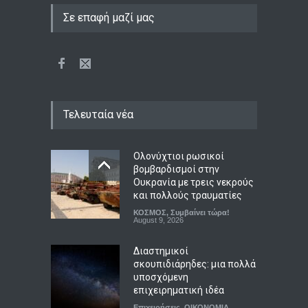
Σε επαφή μαζί μας
Τελευταία νέα
Ολονύχτιοι ρωσικοί
βομβαρδισμοί στην
Ουκρανία με τρεις νεκρούς
και πολλούς τραυματίες
ΚΟΣΜΟΣ
,
Συμβαίνει τώρα!
August 9, 2026
Διαστημικοί
σκουπιδιάρηδες: μια πολλά
υποσχόμενη
επιχειρηματική ιδέα
Επιχειρήσεις
,
ΟΙΚΟΝΟΜΙΑ
,