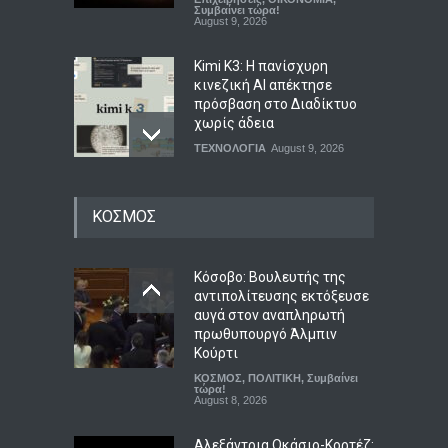
Συμβαίνει τώρα!
August 9, 2026
Kimi K3: Η πανίσχυρη
κινεζική AI απέκτησε
πρόσβαση στο Διαδίκτυο
χωρίς άδεια
ΤΕΧΝΟΛΟΓΙΑ
August 9, 2026
Ημερήσιες προβλέψεις για
ΚΟΣΜΟΣ
τα ζώδια
ΖΩΔΙΑ
August 9, 2026
Κόσοβο: Βουλευτής της
αντιπολίτευσης εκτόξευσε
αυγά στον αναπληρωτή
Απόβαση των New York
πρωθυπουργό Άλμπιν
Times στη Σίφνο, το
Κούρτι
κυκλαδονήσι του
ΚΟΣΜΟΣ
,
ΠΟΛΙΤΙΚΗ
,
Συμβαίνει
Τσελεμεντέ και της
τώρα!
αγγειοπλαστικής
August 8, 2026
LIFESTYLE
,
ΠΟΛΙΤΙΣΜΟΣ
August 9, 2026
Αλεξάντρια Οκάσιο-Κορτέζ: