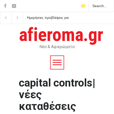
Ημερήσιες προβλέψεις για
Απόβαση των New Yo
τα ζώδια
Times στη Σίφνο, το
κυκλαδονήσι του Τσελ
afieroma.gr
και της αγγειοπλαστικ
Νέα & Αφιερώματα
capital controls|
νέες
καταθέσεις