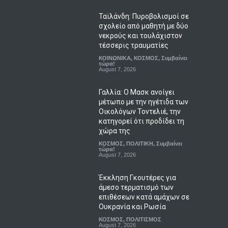
Ταϊλάνδη: Πυροβολισμοί σε
σχολείο από μαθητή με δύο
νεκρούς και τουλάχιστον
τέσσερις τραυματίες
ΚΟΙΝΩΝΙΚΑ
,
ΚΟΣΜΟΣ
,
Συμβαίνει
τώρα!
August 7, 2026
Γαλλία: Ο Μασκ ανοίγει
μέτωπο με την ηγέτιδα των
Οικολόγων Τοντελιέ, την
κατηγορεί ότι προδίδει τη
χώρα της
ΚΟΣΜΟΣ
,
ΠΟΛΙΤΙΚΗ
,
Συμβαίνει
τώρα!
August 7, 2026
Έκκληση Γκουτέρες για
άμεσο τερματισμό των
επιθέσεων κατά αμάχων σε
Ουκρανία και Ρωσία
ΚΟΣΜΟΣ
,
ΠΟΛΙΤΙΣΜΟΣ
August 7, 2026