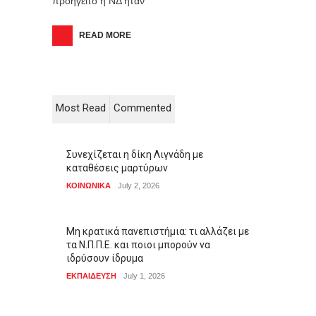
προηγείτο η ΝΔ ήταν
READ MORE
Most Read
Commented
Συνεχίζεται η δίκη Λιγνάδη με
καταθέσεις μαρτύρων
ΚΟΙΝΩΝΙΚΑ
July 2, 2026
Μη κρατικά πανεπιστήμια: τι αλλάζει με
τα Ν.Π.Π.Ε. και ποιοι μπορούν να
ιδρύσουν ίδρυμα
ΕΚΠΑΙΔΕΥΣΗ
July 1, 2026