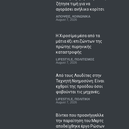
ζήτησε τιμή για να
αγοράσει ανήλικο κορίτσι
ΑΠΟΨΕΙΣ
,
ΚΟΙΝΩΝΙΚΑ
August 7, 2026
Η Χιροσίμα μέσα από τα
μάτια έξι επιζώντων της
πρώτης πυρηνικής
καταστροφής
LIFESTYLE
,
ΠΟΛΙΤΙΣΜΟΣ
August 7, 2026
Από τους Λουδίτες στην
Τεχνητή Νοημοσύνη: Είναι
εχθροί της προόδου όσοι
φοβούνται τις μηχανές;
LIFESTYLE
,
ΠΟΛΙΤΙΚΗ
August 7, 2026
Βίντεο που προανήγγελλε
την παραίτηση του Μερτς
αποδείχθηκε έργο Ρώσων