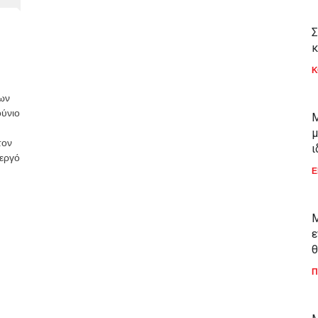
Σ
κ
Κ
ων
ούνιο
Μ
μ
τον
ι
νεργό
Ε
Μ
ε
θ
Π