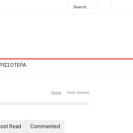
Ολλανδή τουρίστρια πνίγηκε στα Μάλια
ι τη φίλη της μπροστά σε ανήλικα
ΡΙΣΣΟΤΕΡΑ
Home
Noor 1|ποινές
ost Read
Commented