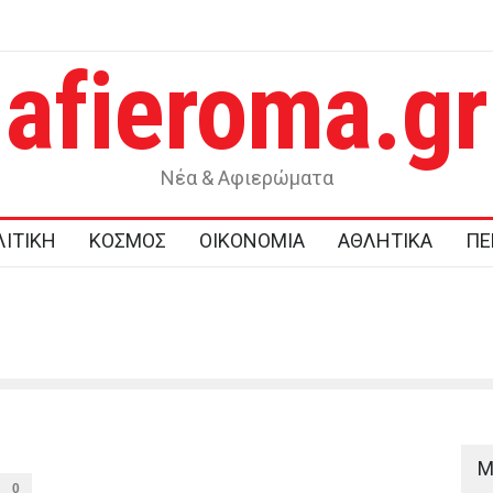
afieroma.gr
ι καθυστερήσεις στο καλώδιο Ελλάδας-
Τραγωδία στην Κρήτη: 
ολιτική βούληση απέναντι στην Άγκυρα και
προσπαθώντας να σώσε
 από την κυβέρνηση
παιδιά
Νέα & Αφιερώματα
ΙΤΙΚΗ
ΚΟΣΜΟΣ
ΟΙΚΟΝΟΜΙΑ
ΑΘΛΗΤΙΚΑ
ΠΕ
M
0