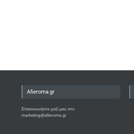
Afieroma.gr
Επικοινωνήστε μαζί μας στο
marketing@afieroma.gr