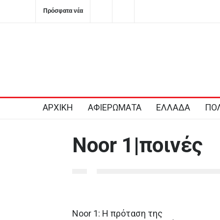
Πρόσφατα νέα
Ημερήσιες προβλέψεις για τα ζώδια
ΠΑΣΟΚ: Καταγγέλλε
Κύπρου και ζητά π
σαφείς δεσμεύσεις
2026-08-06T08:28:11+0300
ΑΡΧΙΚΗ
ΑΦΙΕΡΩΜΑΤΑ
ΕΛΛΑΔΑ
ΠΟΛ
Noor 1|ποινές
Noor 1: Η πρόταση της