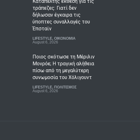
Καταπέλτης έκθεση για τις
τράπεζες: Γιατί δεν
δήλωσαν έγκαιρα τις
ύποπτες συναλλαγές του
Έπσταϊν
LIFESTYLE
,
ΟΙΚΟΝΟΜΙΑ
August 6, 2026
Ποιος σκότωσε τη Μέριλιν
Μονρόε; Η τραγική αλήθεια
πίσω από τη μεγαλύτερη
συνωμοσία του Χόλιγουντ
LIFESTYLE
,
ΠΟΛΙΤΙΣΜΟΣ
August 6, 2026