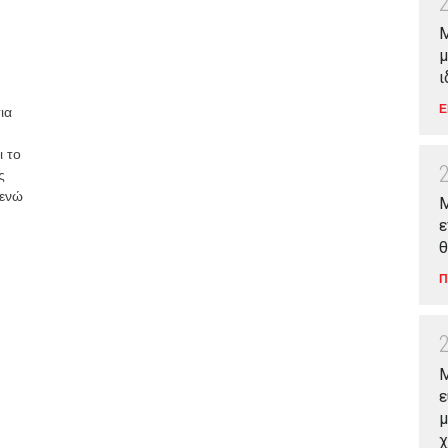
Μ
μ
ι
Ε
ια
ι το
ς
 ενώ
Μ
ε
θ
Π
M
ε
μ
χ