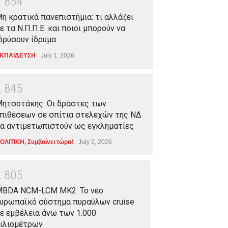
2
8
5
4
η κρατικά πανεπιστήμια: τι αλλάζει
ε τα Ν.Π.Π.Ε. και ποιοι μπορούν να
δρύσουν ίδρυμα
ΚΠΑΙΔΕΥΣΗ
July 1, 2026
2
8
4
5
ητσοτάκης: Οι δράστες των
πιθέσεων σε σπίτια στελεχών της ΝΔ
α αντιμετωπιστούν ως εγκληματίες
ΟΛΙΤΙΚΗ
,
Συμβαίνει τώρα!
July 2, 2026
2
8
0
5
BDA NCM-LCM MK2: Το νέο
υρωπαϊκό σύστημα πυραύλων cruise
ε εμβέλεια άνω των 1.000
ιλιομέτρων