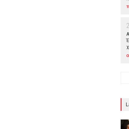
Τ
Α
Έ
χ
Ο
L