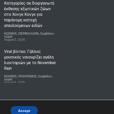
Κατηγορίες σε διοργανωτή
έκθεσης εξωτικών ζώων
στο Χονγκ Κονγκ για
παράνομη κατοχή
απειλούμενων ειδών
ΚΟΣΜΟΣ
,
ΠΕΡΙΒΑΛΛΟΝ
,
Συμβαίνει
τώρα!
August 5, 2026
Viral βίντεο: Γάλλος
μουσικός νανουρίζει αγέλη
λιονταριών με το November
Rain
ΚΟΣΜΟΣ
,
ΠΟΛΙΤΙΣΜΟΣ
,
Συμβαίνει
τώρα!
August 6, 2026
Φιλιππίνες: Τουλάχιστον
τέσσερις νεκροί από τις
σφοδρές καταιγίδες που
πλήττουν τη χώρα
Accept