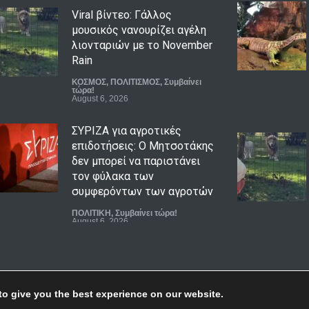
Viral βίντεο: Γάλλος
μουσικός νανουρίζει αγέλη
λιονταριών με το November
Rain
ΚΟΣΜΟΣ
,
ΠΟΛΙΤΙΣΜΟΣ
,
Συμβαίνει
τώρα!
August 6, 2026
ΣΥΡΙΖΑ για αγροτικές
επιδοτήσεις: Ο Μητσοτάκης
δεν μπορεί να παριστάνει
τον φύλακα των
συμφερόντων των αγροτών
ΠΟΛΙΤΙΚΗ
,
Συμβαίνει τώρα!
August 6, 2026
Μήνυμα 112 για φωτιά στην
Κρήνη Λάρισας – Έκκληση
για ετοιμότητα
to give you the best experience on our website.
ΑΠΟΨΕΙΣ
,
ΠΕΡΙΒΑΛΛΟΝ