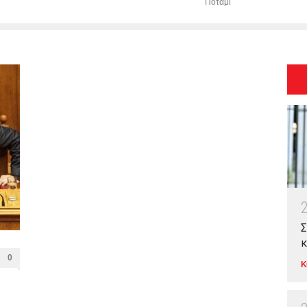
Ποτάμι
Σ
κ
0
Κ