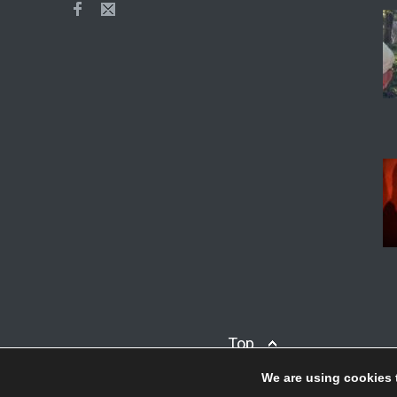
Top
We are using cookies 
© Copyright
Afieroma
Blog & News
2018