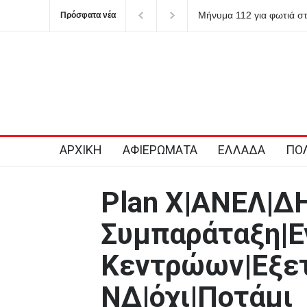
Μήνυμα 112 για φωτιά σ
Πρόσφατα νέα
ετοιμότητα
ΑΡΧΙΚΗ
ΑΦΙΕΡΩΜΑΤΑ
ΕΛΛΑΔΑ
ΠΟΛ
Plan X|ΑΝΕΛ|Δ
Συμπαράταξη|
Κεντρώων|Εξετ
ΝΔ|όχι|Ποτάμι