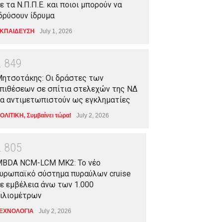
ε τα Ν.Π.Π.Ε. και ποιοι μπορούν να
δρύσουν ίδρυμα
ΚΠΑΙΔΕΥΣΗ
July 1, 2026
2
8
4
9
ητσοτάκης: Οι δράστες των
πιθέσεων σε σπίτια στελεχών της ΝΔ
α αντιμετωπιστούν ως εγκληματίες
ΟΛΙΤΙΚΗ
,
Συμβαίνει τώρα!
July 2, 2026
2
8
0
5
BDA NCM-LCM MK2: Το νέο
υρωπαϊκό σύστημα πυραύλων cruise
ε εμβέλεια άνω των 1.000
ιλιομέτρων
ΕΧΝΟΛΟΓΙΑ
July 2, 2026