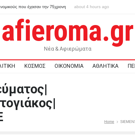
κούς που έχασαν την 75χρονη
Ημερήσιες προβλέψεις για τα ζώδια
about 4 hours ago
 μετά από ημέρες
afieroma.gr
Νέα & Αφιερώματα
ΙΤΙΚΗ
ΚΟΣΜΟΣ
ΟΙΚΟΝΟΜΙΑ
ΑΘΛΗΤΙΚΑ
ΠΕ
ύματος|
τογιάκος|
Ξ
Home
SIEMENS