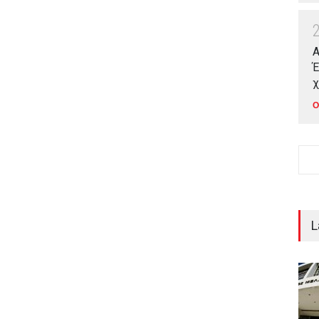
Α
Έ
χ
Ο
L