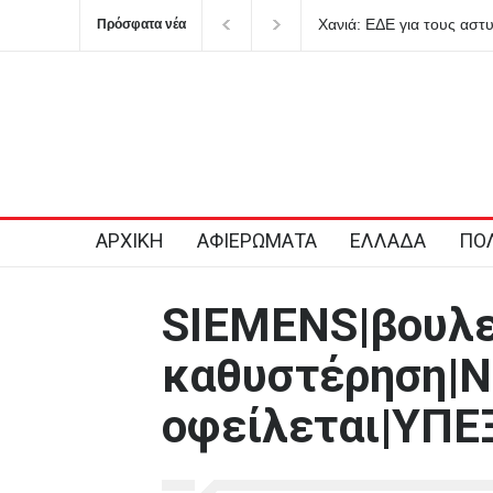
Χανιά: ΕΔΕ για τους αστυνομι
Πρόσφατα νέα
από το τμήμα – Βρέθηκε νεκρή
ΑΡΧΙΚΗ
ΑΦΙΕΡΩΜΑΤΑ
ΕΛΛΑΔΑ
ΠΟΛ
SIEMENS|βουλε
καθυστέρηση|Ν
οφείλεται|ΥΠΕ