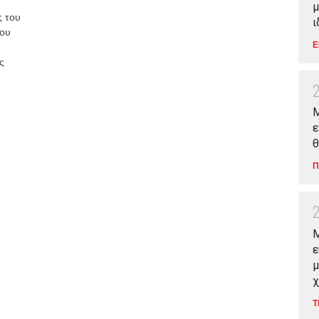
μ
ς του
ι
του
Ε
ς
Μ
ε
θ
Π
M
ε
μ
χ
Τ