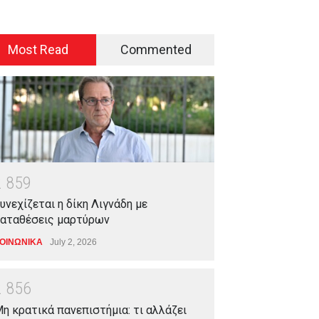
Most Read
Commented
2
8
5
9
υνεχίζεται η δίκη Λιγνάδη με
αταθέσεις μαρτύρων
ΟΙΝΩΝΙΚΑ
July 2, 2026
2
8
5
6
η κρατικά πανεπιστήμια: τι αλλάζει