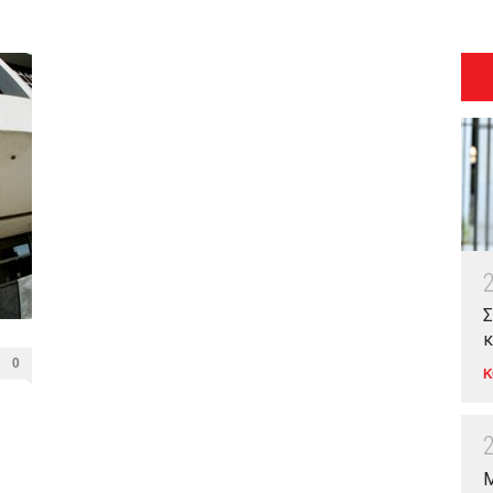
Σ
κ
0
Κ
Μ