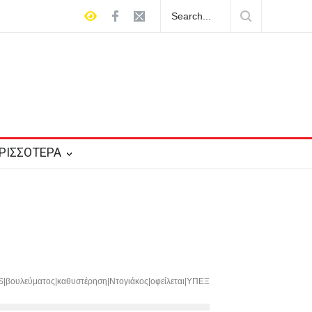
Ο Μητσοτάκης στρέφεται κατά του εαυτού του και κηρύσσει
πόλεμο στο ρουσφέτι
ΡΙΣΣΟΤΕΡΑ
|βουλεύματος|καθυστέρηση|Ντογιάκος|οφείλεται|ΥΠΕΞ