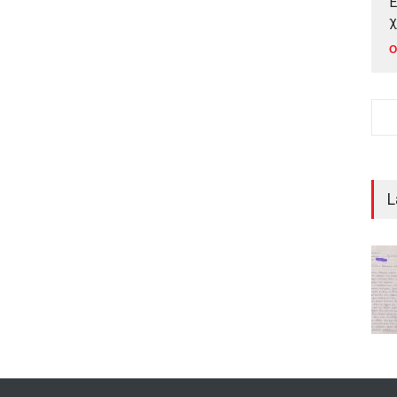
Έ
χ
Ο
L