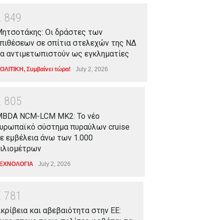
2
8
4
9
ητσοτάκης: Οι δράστες των
πιθέσεων σε σπίτια στελεχών της ΝΔ
α αντιμετωπιστούν ως εγκληματίες
ΟΛΙΤΙΚΗ
,
Συμβαίνει τώρα!
July 2, 2026
2
8
0
5
BDA NCM-LCM MK2: Το νέο
υρωπαϊκό σύστημα πυραύλων cruise
ε εμβέλεια άνω των 1.000
ιλιομέτρων
ΕΧΝΟΛΟΓΙΑ
July 2, 2026
2
7
8
1
κρίβεια και αβεβαιότητα στην ΕΕ: