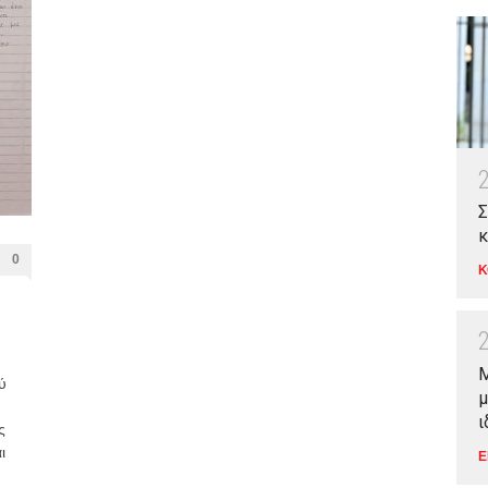
Σ
κ
0
Κ
Μ
ύ
μ
ι
ς
ι
Ε