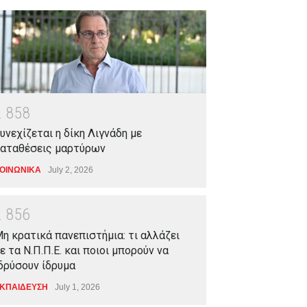
2
8
5
8
υνεχίζεται η δίκη Λιγνάδη με
αταθέσεις μαρτύρων
ΟΙΝΩΝΙΚΑ
July 2, 2026
2
8
5
6
η κρατικά πανεπιστήμια: τι αλλάζει
ε τα Ν.Π.Π.Ε. και ποιοι μπορούν να
δρύσουν ίδρυμα
ΚΠΑΙΔΕΥΣΗ
July 1, 2026