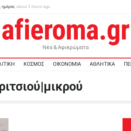
 ημέρας
Η μνήμη της Χιροσίμα και του Ναγκασάκι δεν αφήνει περιθώρ
about 3 hours ago
για πυρηνικές αυταπάτες
afieroma.gr
Νέα & Αφιερώματα
ΙΤΙΚΗ
ΚΟΣΜΟΣ
ΟΙΚΟΝΟΜΙΑ
ΑΘΛΗΤΙΚΑ
ΠΕ
οριτσιού|μικρού