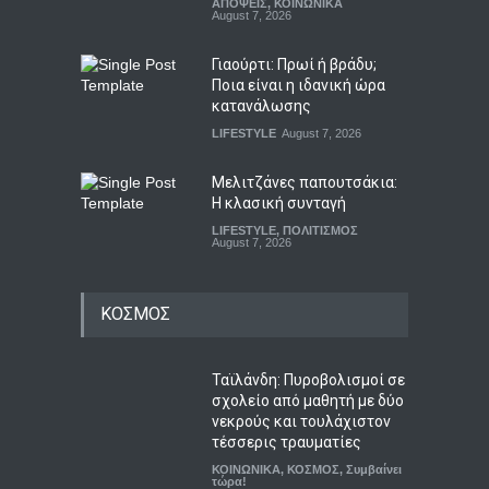
ΑΠΟΨΕΙΣ
,
ΚΟΙΝΩΝΙΚΑ
August 7, 2026
Γιαούρτι: Πρωί ή βράδυ;
Ποια είναι η ιδανική ώρα
κατανάλωσης
LIFESTYLE
August 7, 2026
Μελιτζάνες παπουτσάκια:
Η κλασική συνταγή
LIFESTYLE
,
ΠΟΛΙΤΙΣΜΟΣ
August 7, 2026
ΚΟΣΜΟΣ
Ταϊλάνδη: Πυροβολισμοί σε
σχολείο από μαθητή με δύο
νεκρούς και τουλάχιστον
τέσσερις τραυματίες
ΚΟΙΝΩΝΙΚΑ
,
ΚΟΣΜΟΣ
,
Συμβαίνει
τώρα!