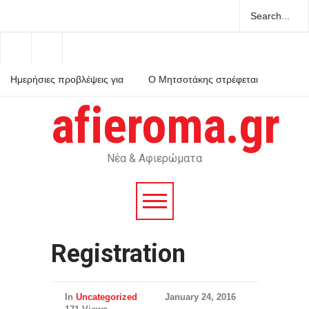
Ημερήσιες προβλέψεις για
Ο Μητσοτάκης στρέφεται
τα ζώδια
κατά του εαυτού του και
κηρύσσει πόλεμο στο
afieroma.gr
ρουσφέτι
Χανιά: ΕΔΕ για τους
αστυνομικούς που έχασαν
την 75χρονη από το τμήμα
– Βρέθηκε νεκρή μετά από
ημέρες
Νέα & Αφιερώματα
Registration
In
Uncategorized
January 24, 2016