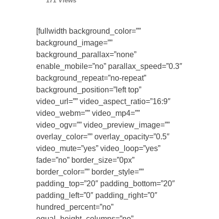
171 Views
[fullwidth background_color=””
background_image=””
background_parallax=”none”
enable_mobile=”no” parallax_speed=”0.3″
background_repeat=”no-repeat”
background_position=”left top”
video_url=”” video_aspect_ratio=”16:9″
video_webm=”” video_mp4=””
video_ogv=”” video_preview_image=””
overlay_color=”” overlay_opacity=”0.5″
video_mute=”yes” video_loop=”yes”
fade=”no” border_size=”0px”
border_color=”” border_style=””
padding_top=”20″ padding_bottom=”20″
padding_left=”0″ padding_right=”0″
hundred_percent=”no”
equal_height_columns=”no”