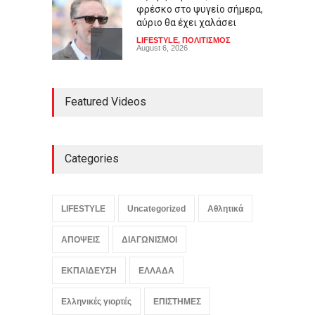
φρέσκο στο ψυγείο σήμερα,
αύριο θα έχει χαλάσει
LIFESTYLE
,
ΠΟΛΙΤΙΣΜΟΣ
August 6, 2026
Πώς ο εφιάλτης της
Featured Videos
Χιροσίμας στοίχειωσε το
ιαπωνικό anime: Από το
Astro Boy στο Barefoot Gen
και το Akira
Categories
LIFESTYLE
,
ΠΟΛΙΤΙΣΜΟΣ
August 6, 2026
Viral βίντεο: Γάλλος
LIFESTYLE
Uncategorized
Αθλητικά
μουσικός νανουρίζει αγέλη
λιονταριών με το November
Rain
ΑΠΟΨΕΙΣ
ΔΙΑΓΩΝΙΣΜΟΙ
ΚΟΣΜΟΣ
,
ΠΟΛΙΤΙΣΜΟΣ
,
Συμβαίνει τώρα!
ΕΚΠΑΙΔΕΥΣΗ
ΕΛΛΑΔΑ
August 6, 2026
Ελληνικές γιορτές
ΕΠΙΣΤΗΜΕΣ