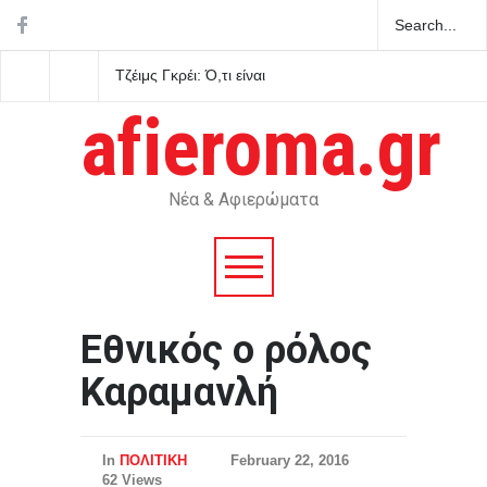
Τζέιμς Γκρέι: Ό,τι είναι
ΣΥΡΙΖΑ για αγροτικές
φρέσκο στο ψυγείο σήμερα,
επιδοτήσεις: Ο Μητσο
αύριο θα έχει χαλάσει
δεν μπορεί να παριστά
afieroma.gr
τον φύλακα των
συμφερόντων των αγ
Νέα & Αφιερώματα
Εθνικός ο ρόλος
Καραμανλή
In
ΠΟΛΙΤΙΚΗ
February 22, 2016
62 Views