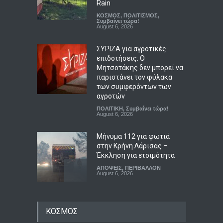
Rain
ΚΟΣΜΟΣ
,
ΠΟΛΙΤΙΣΜΟΣ
,
Συμβαίνει τώρα!
August 6, 2026
ΣΥΡΙΖΑ για αγροτικές
επιδοτήσεις: Ο
Μητσοτάκης δεν μπορεί να
παριστάνει τον φύλακα
των συμφερόντων των
αγροτών
ΠΟΛΙΤΙΚΗ
,
Συμβαίνει τώρα!
August 6, 2026
Μήνυμα 112 για φωτιά
στην Κρήνη Λάρισας –
Έκκληση για ετοιμότητα
ΑΠΟΨΕΙΣ
,
ΠΕΡΙΒΑΛΛΟΝ
August 6, 2026
Τζέιμς Γκρέι: Ό,τι είναι
ΚΟΣΜΟΣ
φρέσκο στο ψυγείο σήμερα,
αύριο θα έχει χαλάσει