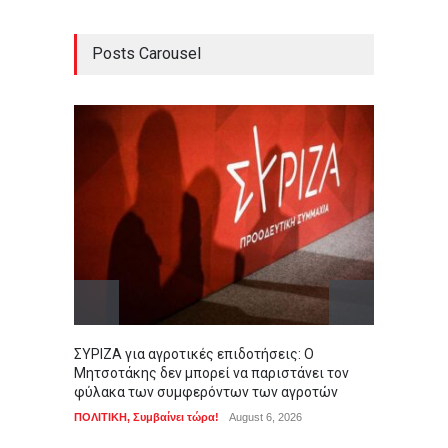
Posts Carousel
ΣΥΡΙΖΑ για αγροτικές επιδοτήσεις: Ο
Μήνυμα
Μητσοτάκης δεν μπορεί να παριστάνει τον
Έκκλησ
φύλακα των συμφερόντων των αγροτών
ΑΠΟΨΕΙ
ΠΟΛΙΤΙΚΗ
,
Συμβαίνει τώρα!
August 6, 2026