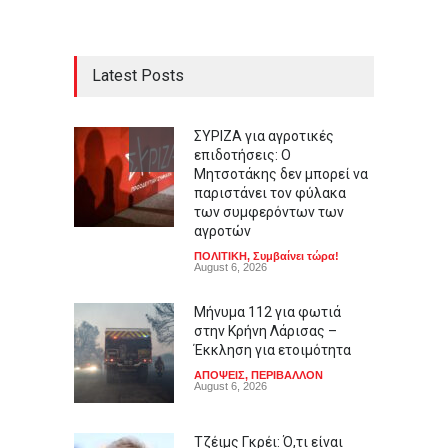
Latest Posts
ΣΥΡΙΖΑ για αγροτικές
επιδοτήσεις: Ο
Μητσοτάκης δεν μπορεί να
παριστάνει τον φύλακα
των συμφερόντων των
αγροτών
ΠΟΛΙΤΙΚΗ
,
Συμβαίνει τώρα!
August 6, 2026
Μήνυμα 112 για φωτιά
στην Κρήνη Λάρισας –
Έκκληση για ετοιμότητα
ΑΠΟΨΕΙΣ
,
ΠΕΡΙΒΑΛΛΟΝ
August 6, 2026
Τζέιμς Γκρέι: Ό,τι είναι