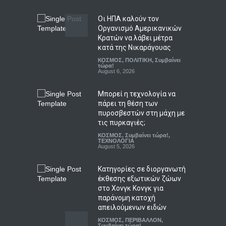
LIFESTYLE
,
ΠΟΛΙΤΙΣΜΟΣ
August 6, 2026
Οι ΗΠΑ καλούν τον
Οργανισμό Αμερικανικών
Κρατών να λάβει μέτρα
Πώς ο εφιάλτης της
κατά της Νικαράγουας
Χιροσίμας στοίχειωσε το
ΚΟΣΜΟΣ
,
ΠΟΛΙΤΙΚΗ
,
Συμβαίνει
ιαπωνικό anime: Από το
τώρα!
Astro Boy στο Barefoot Gen
August 6, 2026
και το Akira
Μπορεί η τεχνολογία να
LIFESTYLE
,
ΠΟΛΙΤΙΣΜΟΣ
August 6, 2026
πάρει τη θέση των
πυροσβεστών στη μάχη με
τις πυρκαγιές;
ΚΟΣΜΟΣ
,
Συμβαίνει τώρα!
,
ΤΕΧΝΟΛΟΓΙΑ
August 5, 2026
Κατηγορίες σε διοργανωτή
έκθεσης εξωτικών ζώων
στο Χονγκ Κονγκ για
παράνομη κατοχή
απειλούμενων ειδών
ΚΟΣΜΟΣ
,
ΠΕΡΙΒΑΛΛΟΝ
,
Συμβαίνει τώρα!