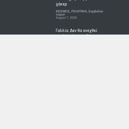
χάκερ
ΚΟΣΜΟΣ
,
ΠΟΛΙΤΙΚΗ
,
Συμβαίνει
τώρα!
August 7, 2026
Γαλλία: Δεν θα ανεχθεί
καμία απόπειρα ξένης
ανάμιξης στις προεδρικές
εκλογές
ΚΟΣΜΟΣ
,
ΠΟΛΙΤΙΚΗ
,
Συμβαίνει
τώρα!
August 7, 2026
Ταϊλάνδη: Πυροβολισμοί σε
σχολείο από μαθητή με δύο
νεκρούς και τουλάχιστον
τέσσερις τραυματίες
ΚΟΙΝΩΝΙΚΑ
,
ΚΟΣΜΟΣ
,
Συμβαίνει
τώρα!
August 7, 2026
Top