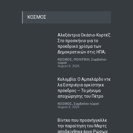
ΚΟΣΜΟΣ
Αλεξάντρια Οκάσιο-Κορτέζ:
Στο προσκήνιο για το
προεδρικό χρίσμα των
Δημοκρατικών στις ΗΠΑ;
ΚΟΣΜΟΣ
,
ΠΟΛΙΤΙΚΗ
,
Συμβαίνει
τώρα!
August 8, 2026
Κολομβία: Ο Αμπελάρδο ντε
λα Εσπριέγια ορκίστηκε
πρόεδρος – Το μήνυμα
αποχώρησης του Πέτρο
ΚΟΣΜΟΣ
,
Συμβαίνει τώρα!
August 8, 2026
Βίντεο που προανήγγελλε
την παραίτηση του Μερτς
αποδείχθηκε έργο Ρώσων