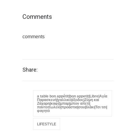
Comments
comments
Share:
a table bon appétit|bon appetit|Libre|Αγία
Παρασκευή|γαλλικό|έξοδος|Ζύμη και
Ζάχαρη|καφέ|μπαρ|μπον απετί|
παντοπωλείο|προάστια|σουβλάκι|Τσι τσι|
φαγητό
LIFESTYLE