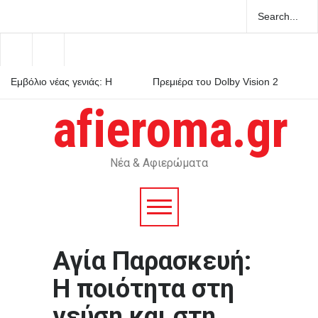
Εμβόλιο νέας γενιάς: Η
Πρεμιέρα του Dolby Vision 2
γρίπη μπαίνει στην εποχή
στις τηλεοράσεις Hisense με
του mRNA
αναβαθμισμένο HDR
afieroma.gr
Ελάχιστη Βάση Εισαγωγής:
πώς λειτουργεί στην πράξη
Νέα & Αφιερώματα
Αγία Παρασκευή:
Η ποιότητα στη
γεύση και στη