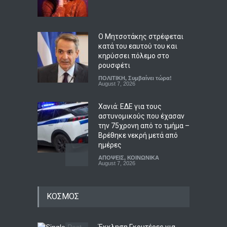
Ο Μητσοτάκης στρέφεται
κατά του εαυτού του και
κηρύσσει πόλεμο στο
ρουσφέτι
ΠΟΛΙΤΙΚΗ
,
Συμβαίνει τώρα!
August 7, 2026
Χανιά: ΕΔΕ για τους
αστυνομικούς που έχασαν
την 75χρονη από το τμήμα –
Βρέθηκε νεκρή μετά από
ημέρες
ΑΠΟΨΕΙΣ
,
ΚΟΙΝΩΝΙΚΑ
August 7, 2026
Γιαούρτι: Πρωί ή βράδυ;
ΚΟΣΜΟΣ
Ποια είναι η ιδανική ώρα
κατανάλωσης
LIFESTYLE
August 7, 2026
Έκκληση Γκουτέρες για