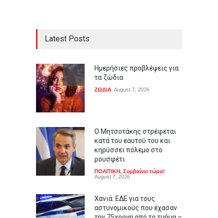
Latest Posts
Ημερήσιες προβλέψεις για
τα ζώδια
ΖΩΔΙΑ
August 7, 2026
Ο Μητσοτάκης στρέφεται
κατά του εαυτού του και
κηρύσσει πόλεμο στο
ρουσφέτι
ΠΟΛΙΤΙΚΗ
,
Συμβαίνει τώρα!
August 7, 2026
Χανιά: ΕΔΕ για τους
αστυνομικούς που έχασαν
την 75χρονη από το τμήμα –