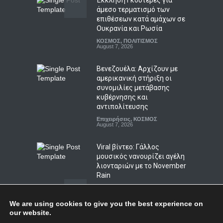
άμεσο τερματισμό των
επιθέσεων κατά αμάχων σε
Μελιτζάνες παπουτσάκια:
Ουκρανία και Ρωσία
Η κλασική συνταγή
ΚΟΣΜΟΣ
,
ΠΟΛΙΤΙΣΜΟΣ
LIFESTYLE
August 7, 2026
,
ΠΟΛΙΤΙΣΜΟΣ
August 7, 2026
Βενεζουέλα: Αρχίζουν με
αμερικανική στήριξη οι
συνομιλίες μετάβασης
κυβέρνησης και
αντιπολίτευσης
Επιχειρήσεις
,
ΚΟΣΜΟΣ
August 7, 2026
Viral βίντεο: Γάλλος
μουσικός νανουρίζει αγέλη
λιονταριών με το November
Rain
ΚΟΣΜΟΣ
,
ΠΟΛΙΤΙΣΜΟΣ
,
Συμβαίνει τώρα!
August 6, 2026
We are using cookies to give you the best experience on
our website.
Ταϊλάνδη: Πυροβολισμοί σε