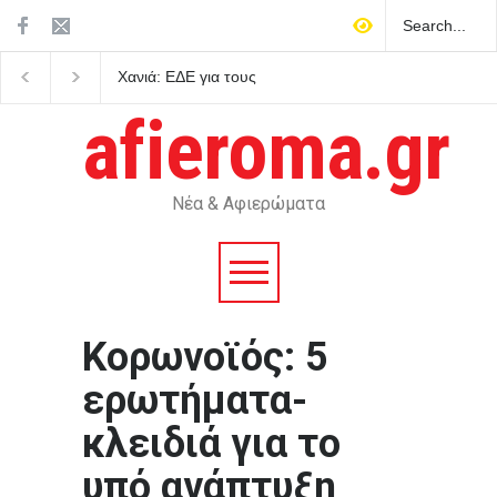
Χανιά: ΕΔΕ για τους
Ημερήσιες προβλέψεις για
αστυνομικούς που έχασαν
τα ζώδια
την 75χρονη από το τμήμα
afieroma.gr
– Βρέθηκε νεκρή μετά από
ημέρες
Νέα & Αφιερώματα
Κορωνοϊός: 5
ερωτήματα-
κλειδιά για το
υπό ανάπτυξη