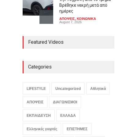
Βρέθηκε νεκρή μετά από
ημέρες
ΑΠΟΨΕΙΣ
,
ΚΟΙΝΩΝΙΚΑ
August 7, 2026
Γιαούρτι: Πρωί ή βράδυ;
Featured Videos
Ποια είναι η ιδανική ώρα
κατανάλωσης
LIFESTYLE
August 7, 2026
Categories
Μελιτζάνες παπουτσάκια:
Η κλασική συνταγή
LIFESTYLE
Uncategorized
Αθλητικά
LIFESTYLE
,
ΠΟΛΙΤΙΣΜΟΣ
August 7, 2026
ΑΠΟΨΕΙΣ
ΔΙΑΓΩΝΙΣΜΟΙ
ΕΚΠΑΙΔΕΥΣΗ
ΕΛΛΑΔΑ
Ελληνικές γιορτές
ΕΠΙΣΤΗΜΕΣ