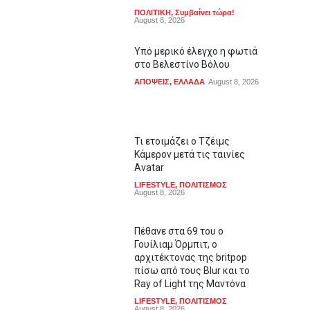
ΠΟΛΙΤΙΚΗ
,
Συμβαίνει τώρα!
August 8, 2026
Υπό μερικό έλεγχο η φωτιά
στο Βελεστίνο Βόλου
ΑΠΟΨΕΙΣ
,
ΕΛΛΑΔΑ
August 8, 2026
Τι ετοιμάζει ο Τζέιμς
Κάμερον μετά τις ταινίες
Avatar
LIFESTYLE
,
ΠΟΛΙΤΙΣΜΟΣ
August 8, 2026
Πέθανε στα 69 του ο
Γουίλιαμ Όρμπιτ, ο
αρχιτέκτονας της britpop
πίσω από τους Blur και το
Ray of Light της Μαντόνα
LIFESTYLE
,
ΠΟΛΙΤΙΣΜΟΣ
August 8, 2026