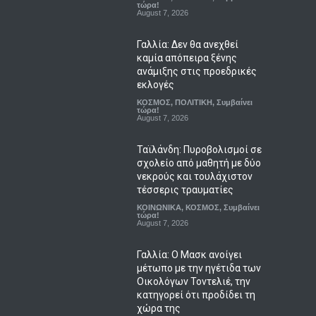
τώρα!
August 7, 2026
Γαλλία: Δεν θα ανεχθεί
καμία απόπειρα ξένης
ανάμιξης στις προεδρικές
εκλογές
ΚΟΣΜΟΣ
,
ΠΟΛΙΤΙΚΗ
,
Συμβαίνει
τώρα!
August 7, 2026
Ταϊλάνδη: Πυροβολισμοί σε
σχολείο από μαθητή με δύο
νεκρούς και τουλάχιστον
τέσσερις τραυματίες
ΚΟΙΝΩΝΙΚΑ
,
ΚΟΣΜΟΣ
,
Συμβαίνει
τώρα!
August 7, 2026
Γαλλία: Ο Μασκ ανοίγει
μέτωπο με την ηγέτιδα των
Οικολόγων Τοντελιέ, την
κατηγορεί ότι προδίδει τη
χώρα της