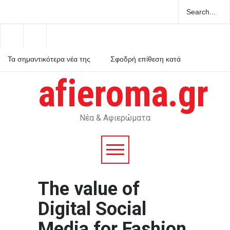
Τα σημαντικότερα νέα της
Σφοδρή επίθεση κατά
ημέρας
Καρυστιανού από τους
αποχωρήσαντες του
afieroma.gr
κόμματος για δολοφονία
Υπό μερικό έλεγχο η φωτιά
χαρακτήρων και πολιτική
στο Βελεστίνο Βόλου
σπέκουλα
Νέα & Αφιερώματα
The value of
Digital Social
Media for Fashion