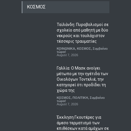
ΚΟΣΜΟΣ
Ταϊλάνδη: Πυροβολισμοί σε
σχολείο από μαθητή με δύο
νεκρούς και τουλάχιστον
τέσσερις τραυματίες
ΚΟΙΝΩΝΙΚΑ
,
ΚΟΣΜΟΣ
,
Συμβαίνει
τώρα!
August 7, 2026
Γαλλία: Ο Μασκ ανοίγει
μέτωπο με την ηγέτιδα των
Οικολόγων Τοντελιέ, την
κατηγορεί ότι προδίδει τη
χώρα της
ΚΟΣΜΟΣ
,
ΠΟΛΙΤΙΚΗ
,
Συμβαίνει
τώρα!
August 7, 2026
Έκκληση Γκουτέρες για
άμεσο τερματισμό των
επιθέσεων κατά αμάχων σε