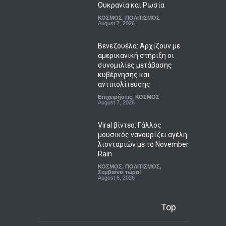
Ουκρανία και Ρωσία
ΚΟΣΜΟΣ
,
ΠΟΛΙΤΙΣΜΟΣ
August 7, 2026
Βενεζουέλα: Αρχίζουν με
αμερικανική στήριξη οι
συνομιλίες μετάβασης
κυβέρνησης και
αντιπολίτευσης
Επιχειρήσεις
,
ΚΟΣΜΟΣ
August 7, 2026
Viral βίντεο: Γάλλος
μουσικός νανουρίζει αγέλη
λιονταριών με το November
Rain
ΚΟΣΜΟΣ
,
ΠΟΛΙΤΙΣΜΟΣ
,
Συμβαίνει τώρα!
August 6, 2026
Top