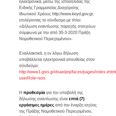
ηλεκτρονικά, μέσω της ιστοσελίδας της
Ειδικής Γραμματείας Διαχείρισης
Ιδιωτικού Χρέους http://www.keyd.gov.gr,
επιλέγοντας το σύνδεσμο με τίτλο:
«Δήλωση εναντίωσης παροχής στοιχείων
σύμφωνα με την από 30-3-2020 Πράξη
Νομοθετικού Περιεχομένου».
Εναλλακτικά, η εν λόγω δήλωση
υποβάλλεται ηλεκτρονικά απευθείας στον
σύνδεσμο:
http://www1.gsis.gr/dsae/prp/faces/pages/index.xhtm
userRole=soo.
Η
προθεσμία
για την υποβολή της
δήλωσης εναντίωσης είναι
επτά (7)
εργάσιμες ημέρες
από την έναρξη ισχύος
της Πράξης Νομοθετικού Περιεχομένου,