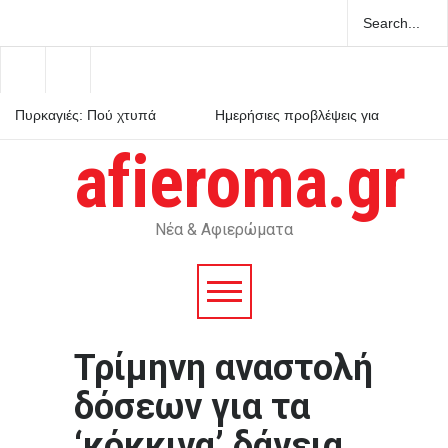
Πυρκαγιές: Πού χτυπά
Ημερήσιες προβλέψεις για
καμπανάκι κινδύνου το
τα ζώδια
Σάββατο
afieroma.gr
Ο Μητσοτάκης στρέφεται
κατά του εαυτού του και
κηρύσσει πόλεμο στο
ρουσφέτι
Νέα & Αφιερώματα
Τρίμηνη αναστολή
δόσεων για τα
‘κόκκινα’ δάνεια