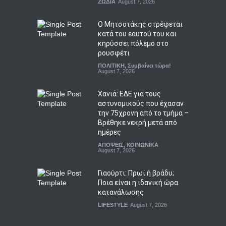
ΖΩΔΙΑ
August 7, 2026
Ο Μητσοτάκης στρέφεται
κατά του εαυτού του και
κηρύσσει πόλεμο στο
ρουσφέτι
ΠΟΛΙΤΙΚΗ
,
Συμβαίνει τώρα!
August 7, 2026
Χανιά: ΕΔΕ για τους
αστυνομικούς που έχασαν
την 75χρονη από το τμήμα –
Βρέθηκε νεκρή μετά από
ημέρες
ΑΠΟΨΕΙΣ
,
ΚΟΙΝΩΝΙΚΑ
August 7, 2026
Γιαούρτι: Πρωί ή βράδυ;
Ποια είναι η ιδανική ώρα
κατανάλωσης
LIFESTYLE
August 7, 2026