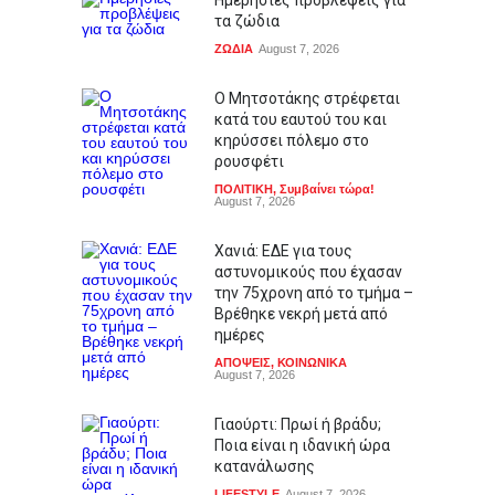
Ημερήσιες προβλέψεις για
τα ζώδια
ΖΩΔΙΑ
August 7, 2026
Ο Μητσοτάκης στρέφεται
κατά του εαυτού του και
κηρύσσει πόλεμο στο
ρουσφέτι
ΠΟΛΙΤΙΚΗ
,
Συμβαίνει τώρα!
August 7, 2026
Χανιά: ΕΔΕ για τους
αστυνομικούς που έχασαν
την 75χρονη από το τμήμα –
Βρέθηκε νεκρή μετά από
ημέρες
ΑΠΟΨΕΙΣ
,
ΚΟΙΝΩΝΙΚΑ
August 7, 2026
Γιαούρτι: Πρωί ή βράδυ;
Ποια είναι η ιδανική ώρα
κατανάλωσης
LIFESTYLE
August 7, 2026