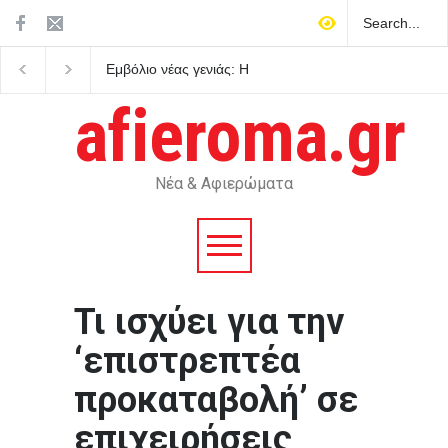
 γενιάς: Η
Πρεμιέρα του Dolby Vision 2
Ελάχιστη Βάση Εισα
ι στην εποχή
στις τηλεοράσεις Hisense με
πώς λειτουργεί στη
αναβαθμισμένο HDR
afieroma.gr
Νέα & Αφιερώματα
Τι ισχύει για την
‘επιστρεπτέα
προκαταβολή’ σε
επιχειρήσεις