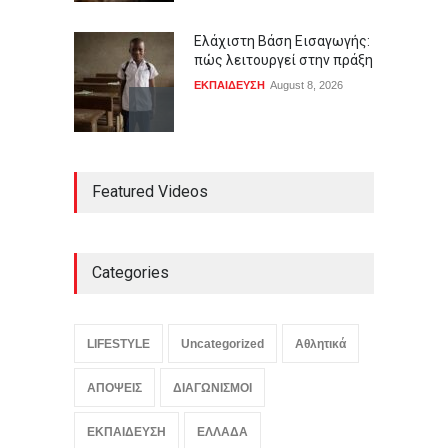
Ελάχιστη Βάση Εισαγωγής:
πώς λειτουργεί στην πράξη
ΕΚΠΑΙΔΕΥΣΗ
August 8, 2026
Μηχανογραφικό δελτίο: τα
Featured Videos
πιο συνηθισμένα λάθη
ΕΚΠΑΙΔΕΥΣΗ
August 8, 2026
Categories
Πανελλαδικές εξετάσεις:
πώς υπολογίζονται τα
μόρια
LIFESTYLE
Uncategorized
Αθλητικά
ΕΚΠΑΙΔΕΥΣΗ
August 8, 2026
ΑΠΟΨΕΙΣ
ΔΙΑΓΩΝΙΣΜΟΙ
ΕΚΠΑΙΔΕΥΣΗ
ΕΛΛΑΔΑ