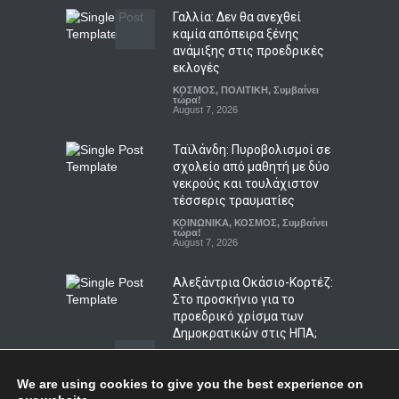
ΕΚΠΑΙΔΕΥΣΗ
August 8, 2026
Γαλλία: Δεν θα ανεχθεί
καμία απόπειρα ξένης
ανάμιξης στις προεδρικές
Εμβόλιο νέας γενιάς: Η
εκλογές
γρίπη μπαίνει στην εποχή
ΚΟΣΜΟΣ
,
ΠΟΛΙΤΙΚΗ
,
Συμβαίνει
του mRNA
τώρα!
August 7, 2026
ΥΓΕΙΑ
August 8, 2026
Ταϊλάνδη: Πυροβολισμοί σε
σχολείο από μαθητή με δύο
νεκρούς και τουλάχιστον
τέσσερις τραυματίες
ΚΟΙΝΩΝΙΚΑ
,
ΚΟΣΜΟΣ
,
Συμβαίνει
τώρα!
August 7, 2026
Αλεξάντρια Οκάσιο-Κορτέζ:
Στο προσκήνιο για το
προεδρικό χρίσμα των
Δημοκρατικών στις ΗΠΑ;
ΚΟΣΜΟΣ
,
ΠΟΛΙΤΙΚΗ
,
Συμβαίνει
τώρα!
August 8, 2026
We are using cookies to give you the best experience on