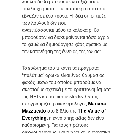
λουλούδι θα μπορούσε να άξιζε τόσα
πολλά χρήματα – περισσότερα από όσα
έβγαζαν σε ένα χρόνο. Η ιδέα ότι οι τιμές
των λουλουδιών που
αναπτύσσονται μόνο το καλοκαίρι θα
μπορούσαν να διακυμαίνονται τόσο άγρια
το χειμώνα δημιούργησε χάος σχετικά με
την κατανόηση της έννοιας της “αξίας”.
Το ερώτημα του τι κάνει τα πράγματα
“πολύτιμα” αρχικά είναι ένας θαυμάσιος
φακός μέσω του οποίου μπορούμε να
σκεφτούμε σχετικά με τα κρυπτονομίσματα
,τις NFTs,και τα meme stocks. Όπως
υπογραμμίζει η οικονομολόγος
Mariana
Mazzucato
στο βιβλίο της T
he Value of
Everything
, η έννοια της αξίας δεν είναι
καθορισμένη. Για τους πρώτους
οικονομολόγους, μόνο η γη και η αγροτική