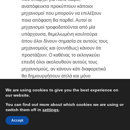
αναπόφευκτα προκύπτουν κάποιοι
μηχανισμοί που μπορούν να επιλέξουν
ποια απόφαση θα παρθεί. Αυτοί οι
μηχανισμοί τροφοδοτούνται από μία
υπάρχουσα, θεμελιωμένη κουλτούρα
όπου όλοι δίνουν σημασία σε αυτούς τους
μηχανισμούς και (συνήθως) κάνουν ότι
προστάζουν. Ο καθένας το εκλογικεύει
επειδή όλοι ακολουθούν αυτούς τους
μηχανισμούς, αν κάνουν κάτι διαφορετικό
θα δημιουργήσουν απλά και μόνο
διαμάχες και θα υποφέρουν, ή
τουλάχιστον θα μείνουν ολομόναχοι σε
We are using cookies to give you the best experience on
our website.
ένα μοναχικό οικοσύστημα.”
Επομένως, ένας τρόπος για να καταλάβετε
You can find out more about which cookies we are using or
switch them off in
settings
.
πάνω σε τι δουλεύουμε στον crypto κόσμο
είναι ότι χτίζουμε νέους μηχανισμούς για
Accept
την επίλυση προβλημάτων ομοφωνίας και