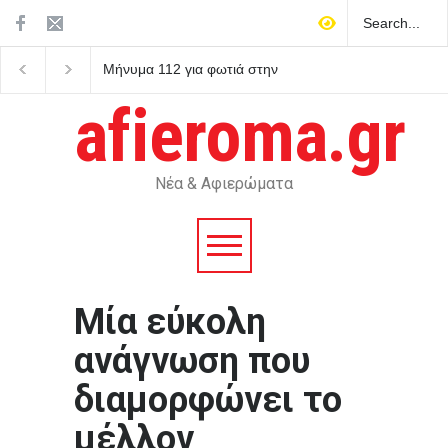
Τζέιμς Γκρέι: Ό,τι είναι
ΣΥΡΙΖΑ για αγροτικές
φρέσκο στο ψυγείο σήμερα,
επιδοτήσεις: Ο Μητσο
αύριο θα έχει χαλάσει
δεν μπορεί να παριστά
afieroma.gr
τον φύλακα των
συμφερόντων των αγ
Νέα & Αφιερώματα
Mία εύκολη
ανάγνωση που
διαμορφώνει το
μέλλον