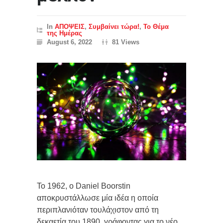
In
ΑΠΟΨΕΙΣ
,
Συμβαίνει τώρα!
,
Το Θέμα
της Ημέρας
August 6, 2022
81 Views
Το 1962, ο Daniel Boorstin
αποκρυστάλλωσε μία ιδέα η οποία
περιπλανιόταν τουλάχιστον από τη
δεκαετία του 1890, γράφοντας για το νέο