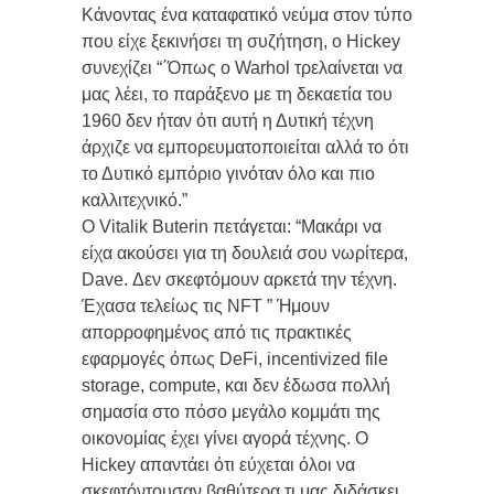
Κάνοντας ένα καταφατικό νεύμα στον τύπο
που είχε ξεκινήσει τη συζήτηση, ο Hickey
συνεχίζει “΄Όπως ο Warhol τρελαίνεται να
μας λέει, το παράξενο με τη δεκαετία του
1960 δεν ήταν ότι αυτή η Δυτική τέχνη
άρχιζε να εμπορευματοποιείται αλλά το ότι
το Δυτικό εμπόριο γινόταν όλο και πιο
καλλιτεχνικό.”
Ο Vitalik Buterin πετάγεται: “Μακάρι να
είχα ακούσει για τη δουλειά σου νωρίτερα,
Dave. Δεν σκεφτόμουν αρκετά την τέχνη.
Έχασα τελείως τις NFT ” Ήμουν
απορροφημένος από τις πρακτικές
εφαρμογές όπως DeFi, incentivized file
storage, compute, και δεν έδωσα πολλή
σημασία στο πόσο μεγάλο κομμάτι της
οικονομίας έχει γίνει αγορά τέχνης. Ο
Hickey απαντάει ότι εύχεται όλοι να
σκεφτόντουσαν βαθύτερα τι μας διδάσκει