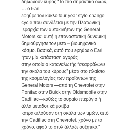
δηλώνουν κύρος “Το πιο σημαντικό όλων,
… ο Earl
εφηύρε τον κύκλο four-year style-change
cycle που συνδέεται με την Πλατωνική
ιεραρχία των αυτοκινήτων της General
Motors και αυτή η επαναστατική δυναμική
δημιούργησε τον μετά – βιομηχανικό
κόσμο. Βασικά, αυτό που εφηύρε ο Earl
ήταν μία κατάσταση αγοράς
στην οποία ο καταναλωτής “σκαρφάλωνε
την σκάλα του κύρους” μέσα στο πλαίσιο
της κοσμολογίας των προϊόντων της
General Motors —από τη Chevrolet στην
Pontiac στην Buick στην Oldsmobile στην
Cadillac—καθώς το ουραίο πτερύγιο ή
άλλα μεταδοτικά μοτίβα
κατρακυλούσαν στη σκάλα των τιμών, από
την Cadillac στη Chevrolet, χρόνο με το
χρόνο, αφού το στυλ άλλαζε αυξητικά.”