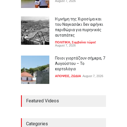
August 7, 2026
Η μνήμη της Χιροσίμα και
του Ναγκασάκι δεν αφήνει
περιθώρια για πυρηνικές
αυταπάτες
ΠΟΛΙΤΙΚΗ
,
Συμβαίνει τώρα!
August 7, 2026
Ποιοι γιορτάζουν σήμερα, 7
Αυγούστου – Το
εορτολόγιο
ΑΠΟΨΕΙΣ
,
ΖΩΔΙΑ
August 7, 2026
Ρόμπερτ Πάτινσον κυνηγά
Featured Videos
παιδόφιλο στο νέο τρέιλερ
του Primetime
LIFESTYLE
,
ΠΟΛΙΤΙΣΜΟΣ
August 7, 2026
Categories