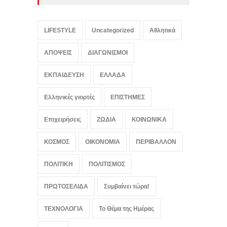
Ρόι Κον: Αμερικανικό
κάθαρμα και σκοτεινός
πατέρας του Τραμπ, ο
LIFESTYLE
Uncategorized
Αθλητικά
δικηγόρος του διαβόλου
LIFESTYLE
,
ΠΟΛΙΤΙΚΗ
ΑΠΟΨΕΙΣ
ΔΙΑΓΩΝΙΣΜΟΙ
August 7, 2026
ΕΚΠΑΙΔΕΥΣΗ
ΕΛΛΑΔΑ
Ελληνικές γιορτές
ΕΠΙΣΤΗΜΕΣ
Επιχειρήσεις
ΖΩΔΙΑ
ΚΟΙΝΩΝΙΚΑ
ΚΟΣΜΟΣ
ΟΙΚΟΝΟΜΙΑ
ΠΕΡΙΒΑΛΛΟΝ
ΠΟΛΙΤΙΚΗ
ΠΟΛΙΤΙΣΜΟΣ
ΠΡΩΤΟΣΕΛΙΔΑ
Συμβαίνει τώρα!
ΤΕΧΝΟΛΟΓΙΑ
Το Θέμα της Ημέρας