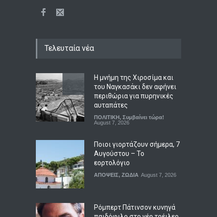
Τελευταία νέα
Η μνήμη της Χιροσίμα και
του Ναγκασάκι δεν αφήνει
περιθώρια για πυρηνικές
αυταπάτες
ΠΟΛΙΤΙΚΗ
,
Συμβαίνει τώρα!
August 7, 2026
Ποιοι γιορτάζουν σήμερα, 7
Αυγούστου – Το
εορτολόγιο
ΑΠΟΨΕΙΣ
,
ΖΩΔΙΑ
August 7, 2026
Ρόμπερτ Πάτινσον κυνηγά
παιδόφιλο στο νέο τρέιλερ