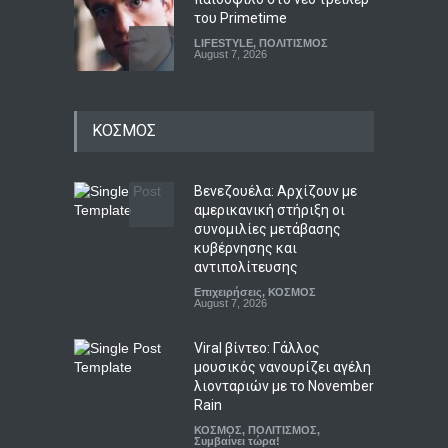
του Primetime
LIFESTYLE
,
ΠΟΛΙΤΙΣΜΟΣ
August 7, 2026
Ρόι Κον: Αμερικανικό
ΚΟΣΜΟΣ
κάθαρμα και σκοτεινός
πατέρας του Τραμπ, ο
δικηγόρος του διαβόλου
Βενεζουέλα: Αρχίζουν με
LIFESTYLE
,
ΠΟΛΙΤΙΚΗ
August 7, 2026
αμερικανική στήριξη οι
συνομιλίες μετάβασης
Τα σημαντικότερα νέα της
κυβέρνησης και
ημέρας
αντιπολίτευσης
Συμβαίνει τώρα!
Επιχειρήσεις
,
ΚΟΣΜΟΣ
,
Το Θέμα της
Ημέρας
August 7, 2026
August 7, 2026
Viral βίντεο: Γάλλος
μουσικός νανουρίζει αγέλη
λιονταριών με το November
Rain
ΚΟΣΜΟΣ
,
ΠΟΛΙΤΙΣΜΟΣ
,
Συμβαίνει τώρα!