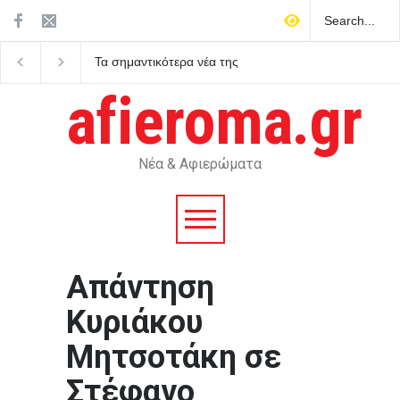
Τα σημαντικότερα νέα της
Η μνήμη της Χιροσίμα και
ημέρας
του Ναγκασάκι δεν αφήνει
περιθώρια για πυρηνικές
afieroma.gr
αυταπάτες
Νέα & Αφιερώματα
Απάντηση
Κυριάκου
Μητσοτάκη σε
Στέφανο