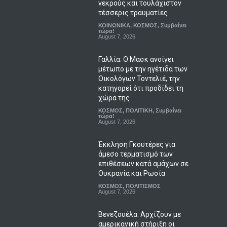
νεκρούς και τουλάχιστον
τέσσερις τραυματίες
ΚΟΙΝΩΝΙΚΑ
,
ΚΟΣΜΟΣ
,
Συμβαίνει
τώρα!
August 7, 2026
Γαλλία: Ο Μασκ ανοίγει
μέτωπο με την ηγέτιδα των
Οικολόγων Τοντελιέ, την
κατηγορεί ότι προδίδει τη
χώρα της
ΚΟΣΜΟΣ
,
ΠΟΛΙΤΙΚΗ
,
Συμβαίνει
τώρα!
August 7, 2026
Έκκληση Γκουτέρες για
άμεσο τερματισμό των
επιθέσεων κατά αμάχων σε
Ουκρανία και Ρωσία
ΚΟΣΜΟΣ
,
ΠΟΛΙΤΙΣΜΟΣ
August 7, 2026
Βενεζουέλα: Αρχίζουν με
αμερικανική στήριξη οι