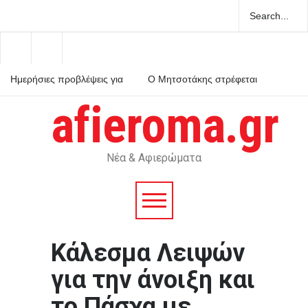
Ημερήσιες προβλέψεις για
Ο Μητσοτάκης στρέφεται
τα ζώδια
κατά του εαυτού του και
κηρύσσει πόλεμο στο
afieroma.gr
ρουσφέτι
Χανιά: ΕΔΕ για τους
αστυνομικούς που έχασαν
την 75χρονη από το τμήμα
– Βρέθηκε νεκρή μετά από
ημέρες
Νέα & Αφιερώματα
Κάλεσμα Λειψών
για την άνοιξη και
το Πάσχα με