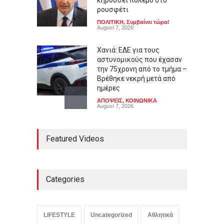
ρουσφέτι
ΠΟΛΙΤΙΚΗ
,
Συμβαίνει τώρα!
August 7, 2026
Χανιά: ΕΔΕ για τους
αστυνομικούς που έχασαν
την 75χρονη από το τμήμα –
Βρέθηκε νεκρή μετά από
ημέρες
ΑΠΟΨΕΙΣ
,
ΚΟΙΝΩΝΙΚΑ
August 7, 2026
Γιαούρτι: Πρωί ή βράδυ;
Featured Videos
Ποια είναι η ιδανική ώρα
κατανάλωσης
LIFESTYLE
August 7, 2026
Categories
Μελιτζάνες παπουτσάκια:
Η κλασική συνταγή
LIFESTYLE
Uncategorized
Αθλητικά
LIFESTYLE
,
ΠΟΛΙΤΙΣΜΟΣ
August 7, 2026