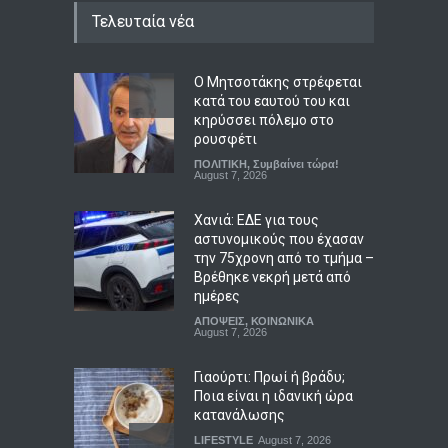
Τελευταία νέα
Ο Μητσοτάκης στρέφεται
κατά του εαυτού του και
κηρύσσει πόλεμο στο
ρουσφέτι
ΠΟΛΙΤΙΚΗ
,
Συμβαίνει τώρα!
August 7, 2026
Χανιά: ΕΔΕ για τους
αστυνομικούς που έχασαν
την 75χρονη από το τμήμα –
Βρέθηκε νεκρή μετά από
ημέρες
ΑΠΟΨΕΙΣ
,
ΚΟΙΝΩΝΙΚΑ
August 7, 2026
Γιαούρτι: Πρωί ή βράδυ;
Ποια είναι η ιδανική ώρα
κατανάλωσης
LIFESTYLE
August 7, 2026