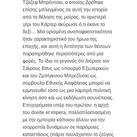
Τζόζεφ Μπρόντσκι, ο οποίος βρέθηκε
επίσης μπλεγμένος σε αυτή την ιστορία
από τη θέληση της μοίρας, το αριστερό
χέρι του Κάρτερ ακύρωσε ό,τι έκανε το
δεξί… Μια ορισμένη αναποφασιστικότητα
ήταν χαρακτηριστικό του ήρωα της
εποχής, και αυτή η διττότητα των θέσεων
παρατηρήθηκε περισσότερες από μία
φορές. Το ίδιο το γεγονός ότι διόρισε τον
Σάιρους Βανς ως υπουργό Εξωτερικών
και τον Ζμπίγκνιου Μπρεζίνσκι ως
σύμβουλο Εθνικής Ασφάλειας μπορεί να
ερμηνευθεί τόσο ως μια λαμπρή πολιτική
κίνηση όσο και ως εκδήλωση ασυνέπειας.
Επιχειρήματα υπέρ του πρώτου: η αρχή
του divide et impera, πολλαπλασιασμένη
με την εμπειρία κάποιου άλλου για την
ισορροπία δυνάμεων σε παρόμοιες
καταστάσεις (πάρτε τουλάχιστον το ζεύγος