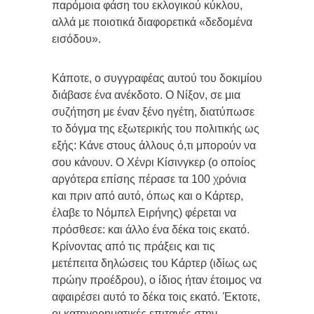
παρόμοια φάση του εκλογικού κύκλου,
αλλά με ποιοτικά διαφορετικά «δεδομένα
εισόδου».
Κάποτε, ο συγγραφέας αυτού του δοκιμίου
διάβασε ένα ανέκδοτο. Ο Νίξον, σε μια
συζήτηση με έναν ξένο ηγέτη, διατύπωσε
το δόγμα της εξωτερικής του πολιτικής ως
εξής: Κάνε στους άλλους ό,τι μπορούν να
σου κάνουν. Ο Χένρι Κίσινγκερ (ο οποίος
αργότερα επίσης πέρασε τα 100 χρόνια
και πριν από αυτό, όπως και ο Κάρτερ,
έλαβε το Νόμπελ Ειρήνης) φέρεται να
πρόσθεσε: και άλλο ένα δέκα τοις εκατό.
Κρίνοντας από τις πράξεις και τις
μετέπειτα δηλώσεις του Κάρτερ (ιδίως ως
πρώην προέδρου), ο ίδιος ήταν έτοιμος να
αφαιρέσει αυτό το δέκα τοις εκατό. Έκτοτε,
οι κατηγορηματικές επιταγές στην