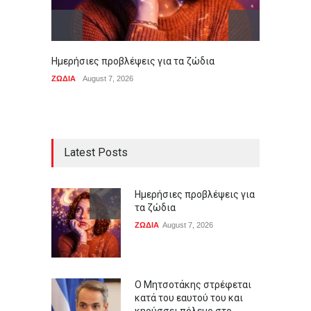
Ημερήσιες προβλέψεις για τα ζώδια
Ο Μητσ
του κα
ΖΩΔΙΑ
August 7, 2026
ΠΟΛΙΤΙ
Latest Posts
Ημερήσιες προβλέψεις για
τα ζώδια
ΖΩΔΙΑ
August 7, 2026
Ο Μητσοτάκης στρέφεται
κατά του εαυτού του και
κηρύσσει πόλεμο στο