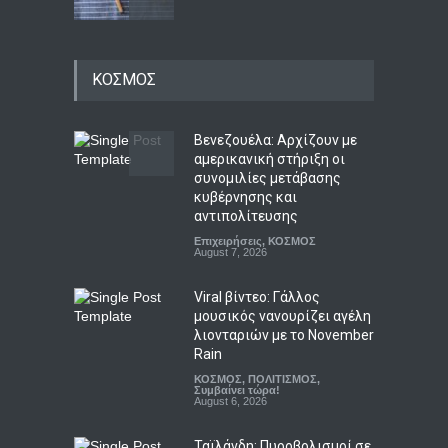
Μελιτζάνες παπουτσάκια:
ΚΟΣΜΟΣ
Η κλασική συνταγή
LIFESTYLE
,
ΠΟΛΙΤΙΣΜΟΣ
August 7, 2026
Βενεζουέλα: Αρχίζουν με
αμερικανική στήριξη οι
συνομιλίες μετάβασης
Ημερήσιες προβλέψεις για
κυβέρνησης και
τα ζώδια
αντιπολίτευσης
ΖΩΔΙΑ
August 7, 2026
Επιχειρήσεις
,
ΚΟΣΜΟΣ
August 7, 2026
Viral βίντεο: Γάλλος
μουσικός νανουρίζει αγέλη
λιονταριών με το November
Rain
ΚΟΣΜΟΣ
,
ΠΟΛΙΤΙΣΜΟΣ
,
Συμβαίνει τώρα!
August 6, 2026
Ταϊλάνδη: Πυροβολισμοί σε