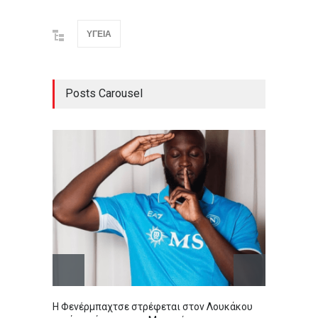
ΥΓΕΙΑ
Posts Carousel
Η Φενέρμπαχτσε στρέφεται στον Λουκάκου
ΟΦΗ: Π