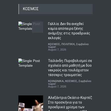
Πρεμιέρα του Dolby Vision 2
ΚΟΣΜΟΣ
στις τηλεοράσεις Hisense
με αναβαθμισμένο HDR
ΤΕΧΝΟΛΟΓΙΑ
August 8, 2026
Γαλλία: Δεν θα ανεχθεί
καμία απόπειρα ξένης
ανάμιξης στις προεδρικές
Η Φενέρμπαχτσε στρέφεται
εκλογές
στον Λουκάκου μετά την
ΚΟΣΜΟΣ
,
ΠΟΛΙΤΙΚΗ
,
Συμβαίνει
άρνηση της Μπενφίκα για
τώρα!
τον Παυλίδη
August 7, 2026
Αθλητικά
August 8, 2026
Ταϊλάνδη: Πυροβολισμοί σε
σχολείο από μαθητή με δύο
νεκρούς και τουλάχιστον
τέσσερις τραυματίες
ΚΟΙΝΩΝΙΚΑ
,
ΚΟΣΜΟΣ
,
Συμβαίνει
τώρα!
August 7, 2026
Αλεξάντρια Οκάσιο-Κορτέζ:
Στο προσκήνιο για το
προεδρικό χρίσμα των