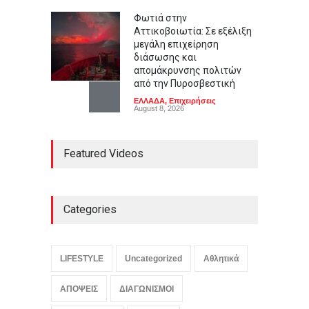
Φωτιά στην
Αττικοβοιωτία: Σε εξέλιξη
μεγάλη επιχείρηση
διάσωσης και
απομάκρυνσης πολιτών
από την Πυροσβεστική
ΕΛΛΑΔΑ
,
Επιχειρήσεις
August 8, 2026
Εμβόλιο νέας γενιάς: Η
Featured Videos
γρίπη μπαίνει στην εποχή
του mRNA
ΥΓΕΙΑ
August 8, 2026
Categories
Πρεμιέρα του Dolby Vision 2
στις τηλεοράσεις Hisense
με αναβαθμισμένο HDR
LIFESTYLE
Uncategorized
Αθλητικά
ΤΕΧΝΟΛΟΓΙΑ
August 8, 2026
ΑΠΟΨΕΙΣ
ΔΙΑΓΩΝΙΣΜΟΙ