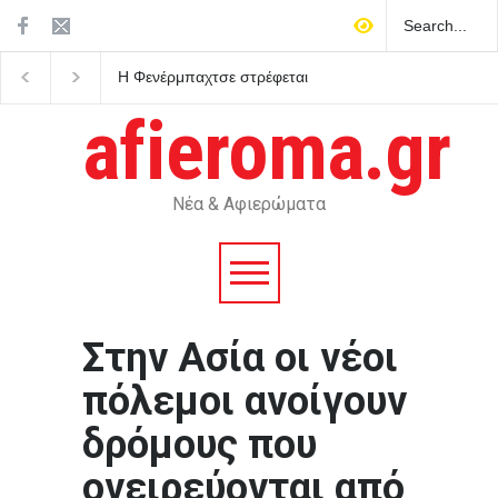
ΟΦΗ: Πλησιάζει το sold out
Φωτιά στην Αττικοβοιω
για τον τελικό του Superbet
Σε εξέλιξη μεγάλη
Super Cup
επιχείρηση διάσωσης 
afieroma.gr
απομάκρυνσης πολιτ
από την Πυροσβεστικ
Νέα & Αφιερώματα
Στην Ασία οι νέοι
πόλεμοι ανοίγουν
δρόμους που
ονειρεύονται από