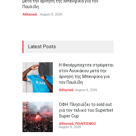
μετά την άρνηση της Μπενφίκα για τον
Superb
Παυλίδη
Αθλητικ
Αθλητικά
August 8, 2026
Latest Posts
Η Φενέρμπαχτσε στρέφεται
στον Λουκάκου μετά την
άρνηση της Μπενφίκα για
τον Παυλίδη
Αθλητικά
August 8, 2026
ΟΦΗ: Πλησιάζει το sold out
για τον τελικό του Superbet
Super Cup
Αθλητικά
,
ΠΟΛΙΤΙΣΜΟΣ
August 8, 2026