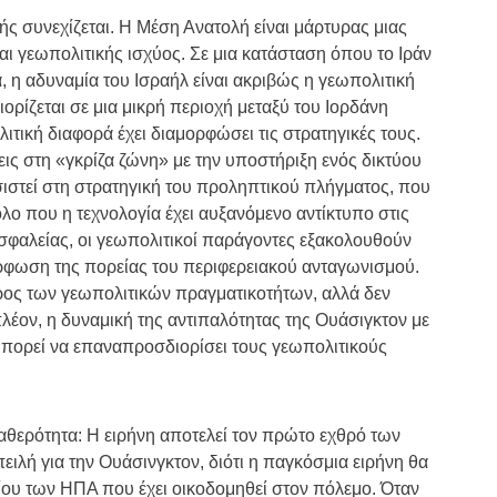
ής συνεχίζεται. Η Μέση Ανατολή είναι μάρτυρας μιας
ι γεωπολιτικής ισχύος. Σε μια κατάσταση όπου το Ιράν
, η αδυναμία του Ισραήλ είναι ακριβώς η γεωπολιτική
ιορίζεται σε μια μικρή περιοχή μεταξύ του Ιορδάνη
ιτική διαφορά έχει διαμορφώσει τις στρατηγικές τους.
εις στη «γκρίζα ζώνη» με την υποστήριξη ενός δικτύου
σιστεί στη στρατηγική του προληπτικού πλήγματος, που
λο που η τεχνολογία έχει αυξανόμενο αντίκτυπο στις
 ασφαλείας, οι γεωπολιτικοί παράγοντες εξακολουθούν
ρφωση της πορείας του περιφερειακού ανταγωνισμού.
άρος των γεωπολιτικών πραγματικοτήτων, αλλά δεν
πλέον, η δυναμική της αντιπαλότητας της Ουάσιγκτον με
μπορεί να επαναπροσδιορίσει τους γεωπολιτικούς
θερότητα: Η ειρήνη αποτελεί τον πρώτο εχθρό των
ιλή για την Ουάσινγκτον, διότι η παγκόσμια ειρήνη θα
ίου των ΗΠΑ που έχει οικοδομηθεί στον πόλεμο. Όταν