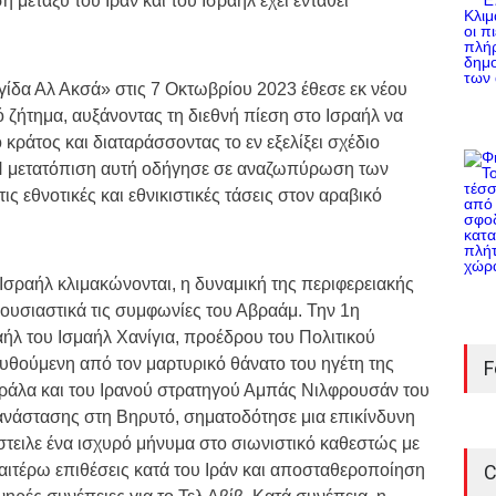
μεταξύ του Ιράν και του Ισραήλ έχει ενταθεί
γίδα Αλ Ακσά» στις 7 Οκτωβρίου 2023 έθεσε εκ νέου
 ζήτημα, αυξάνοντας τη διεθνή πίεση στο Ισραήλ να
κράτος και διαταράσσοντας το εν εξελίξει σχέδιο
 Η μετατόπιση αυτή οδήγησε σε αναζωπύρωση των
ις εθνοτικές και εθνικιστικές τάσεις στον αραβικό
 Ισραήλ κλιμακώνονται, η δυναμική της περιφερειακής
 ουσιαστικά τις συμφωνίες του Αβραάμ. Την 1η
ήλ του Ισμαήλ Χανίγια, προέδρου του Πολιτικού
υθούμενη από τον μαρτυρικό θάνατο του ηγέτη της
F
ράλα και του Ιρανού στρατηγού Αμπάς Νιλφρουσάν του
νάστασης στη Βηρυτό, σηματοδότησε μια επικίνδυνη
στειλε ένα ισχυρό μήνυμα στο σιωνιστικό καθεστώς με
ραιτέρω επιθέσεις κατά του Ιράν και αποσταθεροποίηση
C