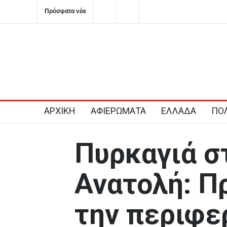
Πρόσφατα νέα
Στην Κόρινθο κατηγορίες για επικοινωνιακή «κουρτίνα» μ
βιτρίνας που κρύβουν τα προβλήματα του ΕΣΥ
2026-08-06T11:56:08+0300
ΑΡΧΙΚΗ
ΑΦΙΕΡΩΜΑΤΑ
ΕΛΛΑΔΑ
ΠΟΛ
Πυρκαγιά σ
Ανατολή: Π
την περιφε