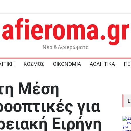
afieroma.gr
ε έργα
Μυστράς: Παθολογική αγάπη για τους γονείς του επικαλείται 
δικηγόρος του 55χρονου που έκρυβε τη σορό του πατέρα το
στον καταψύκτη
Νέα & Αφιερώματα
ΙΤΙΚΗ
ΚΟΣΜΟΣ
ΟΙΚΟΝΟΜΙΑ
ΑΘΛΗΤΙΚΑ
ΠΕ
τη Μέση
ροοπτικές για
L
ρειακή Ειρήνη