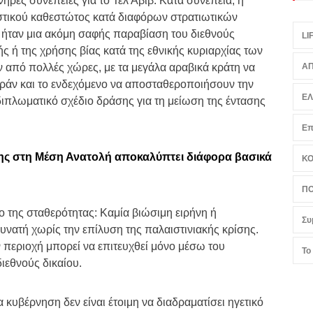
ρές συνέπειες για το Τελ Αβίβ. Κατά συνέπεια, η
ιστικού καθεστώτος κατά διαφόρων στρατιωτικών
 ήταν μια ακόμη σαφής παραβίαση του διεθνούς
LI
ής ή της χρήσης βίας κατά της εθνικής κυριαρχίας των
ν από πολλές χώρες, με τα μεγάλα αραβικά κράτη να
ΑΠ
Ιράν και το ενδεχόμενο να αποσταθεροποιήσουν την
Ε
 διπλωματικό σχέδιο δράσης για τη μείωση της έντασης
Επ
ης στη Μέση Ανατολή αποκαλύπτει διάφορα βασικά
Κ
ΠΟ
ίο της σταθερότητας: Καμία βιώσιμη ειρήνη ή
Συ
υνατή χωρίς την επίλυση της παλαιστινιακής κρίσης.
 περιοχή μπορεί να επιτευχθεί μόνο μέσω του
Το
ιεθνούς δικαίου.
κυβέρνηση δεν είναι έτοιμη να διαδραματίσει ηγετικό