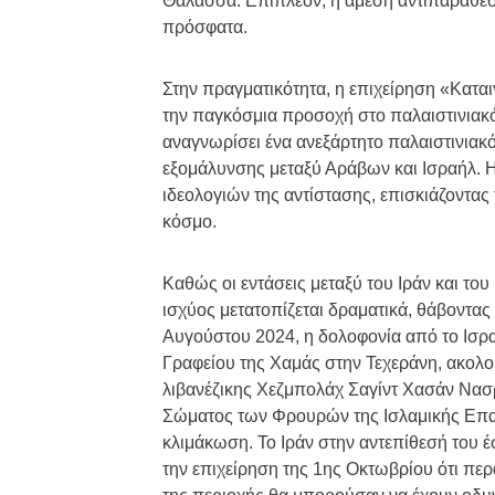
Θάλασσα. Επιπλέον, η άμεση αντιπαράθεση 
πρόσφατα.
Στην πραγματικότητα, η επιχείρηση «Καται
την παγκόσμια προσοχή στο παλαιστινιακό
αναγνωρίσει ένα ανεξάρτητο παλαιστινιακό 
εξομάλυνσης μεταξύ Αράβων και Ισραήλ.
ιδεολογιών της αντίστασης, επισκιάζοντας τ
κόσμο.
Καθώς οι εντάσεις μεταξύ του Ιράν και του
ισχύος μετατοπίζεται δραματικά, θάβοντας
Αυγούστου 2024, η δολοφονία από το Ισρα
Γραφείου της Χαμάς στην Τεχεράνη, ακολο
λιβανέζικης Χεζμπολάχ Σαγίντ Χασάν Νασ
Σώματος των Φρουρών της Ισλαμικής Επα
κλιμάκωση. Το Ιράν στην αντεπίθεσή του έ
την επιχείρηση της 1ης Οκτωβρίου ότι πε