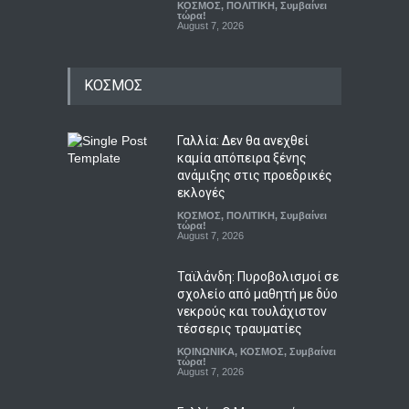
ΚΟΣΜΟΣ
,
ΠΟΛΙΤΙΚΗ
,
Συμβαίνει
τώρα!
August 7, 2026
ΚΟΣΜΟΣ
Γαλλία: Δεν θα ανεχθεί
καμία απόπειρα ξένης
ανάμιξης στις προεδρικές
εκλογές
ΚΟΣΜΟΣ
,
ΠΟΛΙΤΙΚΗ
,
Συμβαίνει
τώρα!
August 7, 2026
Ταϊλάνδη: Πυροβολισμοί σε
σχολείο από μαθητή με δύο
νεκρούς και τουλάχιστον
τέσσερις τραυματίες
ΚΟΙΝΩΝΙΚΑ
,
ΚΟΣΜΟΣ
,
Συμβαίνει
τώρα!
August 7, 2026