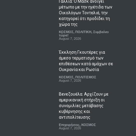
Γαλλία: Ο Μασκ ανοίγει
μέτωπο με την ηγέτιδα των
Οικολόγων Τοντελιέ, την
κατηγορεί ότι προδίδει τη
χώρα της
ΚΟΣΜΟΣ
,
ΠΟΛΙΤΙΚΗ
,
Συμβαίνει
τώρα!
August 7, 2026
Έκκληση Γκουτέρες για
άμεσο τερματισμό των
επιθέσεων κατά αμάχων σε
Ουκρανία και Ρωσία
ΚΟΣΜΟΣ
,
ΠΟΛΙΤΙΣΜΟΣ
August 7, 2026
Βενεζουέλα: Αρχίζουν με
αμερικανική στήριξη οι
συνομιλίες μετάβασης
κυβέρνησης και
αντιπολίτευσης
Επιχειρήσεις
,
ΚΟΣΜΟΣ
August 7, 2026