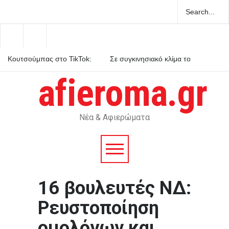
Κουτσούμπας στο TikTok:
Σε συγκινησιακό κλίμα το
Το πραγματικό δίλημμα είναι
ετήσιο μνημόσυνο για τη
οι ζωές μας ή τα κέρδη τους
Λένα Σαμαρά
afieroma.gr
Πριν γίνει θρύλος: Ο Άντονι
Μπουρντέν, ο έρωτας, η
κουζίνα και το καλοκαίρι που
του άλλαξε τη ζωή
Νέα & Αφιερώματα
16 βουλευτές ΝΔ:
Ρευστοποίηση
ομολόγων και