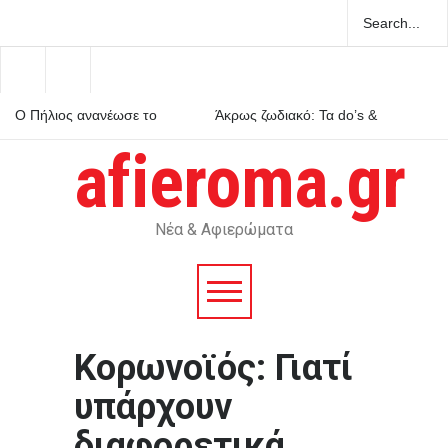
Ο Πήλιος ανανέωσε το
Άκρως ζωδιακό: Τα do’s &
συμβόλαιό του με την ΑΕΚ
don’ts της εβδομάδας 9–15
μέχρι το 2030
Αυγούστου 2026
afieroma.gr
Μέριλιν Μονρόε: 64 χρόνια
από τον θάνατό της – Τι είχε
πει για την Ελλάδα
Νέα & Αφιερώματα
Κορωνοϊός: Γιατί
υπάρχουν
διαφορετικά