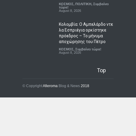
ΚΟΣΜΟΣ
,
ΠΟΛΙΤΙΚΗ
,
Συμβαίνει
τώρα!
August 8, 2026
Κολομβία: Ο Αμπελάρδο ντε
λα Εσπριέγια ορκίστηκε
πρόεδρος – Το μήνυμα
αποχώρησης του Πέτρο
ΚΟΣΜΟΣ
,
Συμβαίνει τώρα!
August 8, 2026
Top
© Copyright
Afieroma
Blog & News
2018