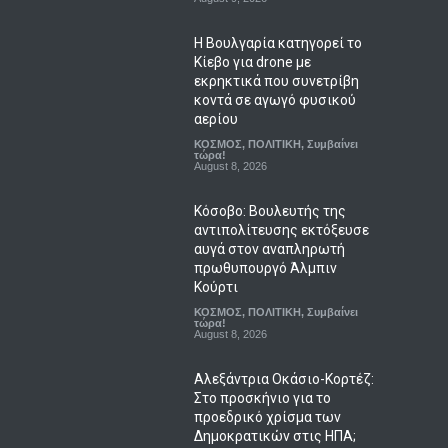
Η Βουλγαρία κατηγορεί το
Κίεβο για drone με
εκρηκτικά που συνετρίβη
κοντά σε αγωγό φυσικού
αερίου
ΚΟΣΜΟΣ
,
ΠΟΛΙΤΙΚΗ
,
Συμβαίνει
τώρα!
August 8, 2026
Κόσοβο: Βουλευτής της
αντιπολίτευσης εκτόξευσε
αυγά στον αναπληρωτή
πρωθυπουργό Άλμπιν
Κούρτι
ΚΟΣΜΟΣ
,
ΠΟΛΙΤΙΚΗ
,
Συμβαίνει
τώρα!
August 8, 2026
Αλεξάντρια Οκάσιο-Κορτέζ:
Στο προσκήνιο για το
προεδρικό χρίσμα των
Δημοκρατικών στις ΗΠΑ;