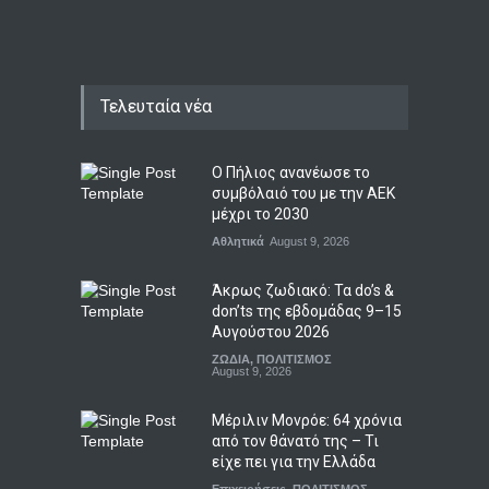
Τελευταία νέα
Ο Πήλιος ανανέωσε το
συμβόλαιό του με την ΑΕΚ
μέχρι το 2030
Αθλητικά
August 9, 2026
Άκρως ζωδιακό: Τα do’s &
don’ts της εβδομάδας 9–15
Αυγούστου 2026
ΖΩΔΙΑ
,
ΠΟΛΙΤΙΣΜΟΣ
August 9, 2026
Μέριλιν Μονρόε: 64 χρόνια
από τον θάνατό της – Τι
είχε πει για την Ελλάδα