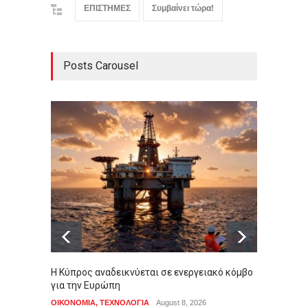
ΕΠΙΣΤΗΜΕΣ
Συμβαίνει τώρα!
Posts Carousel
Η Κύπρος αναδεικνύεται σε ενεργειακό κόμβο
Σας αρ
για την Ευρώπη
πετάτε
ΟΙΚΟΝΟΜΙΑ
,
ΤΕΧΝΟΛΟΓΙΑ
August 8, 2026
ΕΠΙΣΤΗ