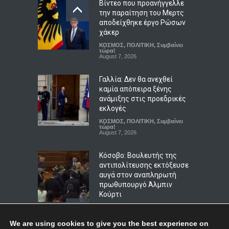
Βίντεο που προανήγγελλε
την παραίτηση του Μερτς
αποδείχθηκε έργο Ρώσων
Προέβλεπαν πράγματι τα
χάκερ
Ταρώ το μέλλον;
ΚΟΣΜΟΣ
,
ΠΟΛΙΤΙΚΗ
,
Συμβαίνει
LIFESTYLE
τώρα!
,
ΖΩΔΙΑ
August 8, 2026
August 7, 2026
Γαλλία: Δεν θα ανεχθεί
καμία απόπειρα ξένης
ανάμιξης στις προεδρικές
εκλογές
ΚΟΣΜΟΣ
,
ΠΟΛΙΤΙΚΗ
,
Συμβαίνει
τώρα!
August 7, 2026
Κόσοβο: Βουλευτής της
αντιπολίτευσης εκτόξευσε
αυγά στον αναπληρωτή
πρωθυπουργό Άλμπιν
Κούρτι
ΚΟΣΜΟΣ
,
ΠΟΛΙΤΙΚΗ
,
Συμβαίνει
τώρα!
August 8, 2026
We are using cookies to give you the best experience on