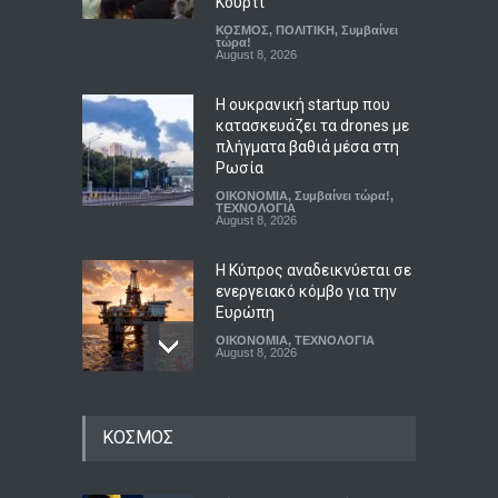
Κούρτι
ΚΟΣΜΟΣ
,
ΠΟΛΙΤΙΚΗ
,
Συμβαίνει
τώρα!
August 8, 2026
Η ουκρανική startup που
κατασκευάζει τα drones με
πλήγματα βαθιά μέσα στη
Ρωσία
ΟΙΚΟΝΟΜΙΑ
,
Συμβαίνει τώρα!
,
ΤΕΧΝΟΛΟΓΙΑ
August 8, 2026
Η Κύπρος αναδεικνύεται σε
ενεργειακό κόμβο για την
Ευρώπη
ΟΙΚΟΝΟΜΙΑ
,
ΤΕΧΝΟΛΟΓΙΑ
August 8, 2026
Σας αρέσει το καρπούζι;
ΚΟΣΜΟΣ
Γιατί δεν πρέπει να πετάτε
τη φλούδα του
ΕΠΙΣΤΗΜΕΣ
,
ΥΓΕΙΑ
August 8, 2026