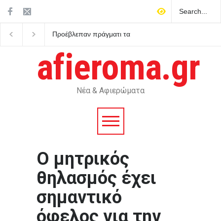
Προέβλεπαν πράγματι τα
Η Κύπρος αναδεικνύετα
Ταρώ το μέλλον;
ενεργειακό κόμβο για τ
Ευρώπη
afieroma.gr
Νέα & Αφιερώματα
Ο μητρικός
θηλασμός έχει
σημαντικό
όφελος για την