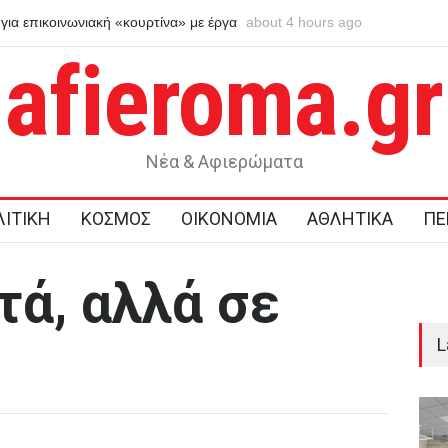
 Παθολογική αγάπη για τους γονείς του επικαλείται ο
about 4 hours ago
Στις 12.00 σ
ος του 55χρονου που έκρυβε τη σορό του πατέρα του
ταψύκτη
afieroma.gr
Νέα & Αφιερώματα
ΙΤΙΚΗ
ΚΟΣΜΟΣ
ΟΙΚΟΝΟΜΙΑ
ΑΘΛΗΤΙΚΑ
ΠΕ
ά, αλλά σε
L