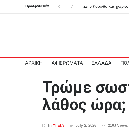
 Κόρινθο κατηγορίες για επικοινωνιακή «κουρτίνα» με έργα
Μυστράς:
Πρόσφατα νέα
ρίνας που κρύβουν τα προβλήματα του ΕΣΥ
δικηγόρ
στον κα
ΑΡΧΙΚΗ
ΑΦΙΕΡΩΜΑΤΑ
ΕΛΛΑΔΑ
ΠΟΛ
Τρώμε σωστ
λάθος ώρα;
In
ΥΓΕΙΑ
July 2, 2026
2103 Views