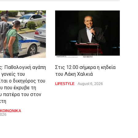
: Παθολογική αγάπη
Στις 12.00 σήμερα η κηδεία
Υπό
 γονείς του
του Λάκη Χαλκιά
Κλι
ίται ο δικηγόρος του
για
LIFESTYLE
August 6, 2026
υ που έκρυβε τη
των
υ πατέρα του στον
LIFE
κτη
Augu
ΚΟΙΝΩΝΙΚΑ
2026