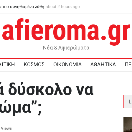
πώς υπολογίζονται τα μόρια
about 2 hours ago
Ελάχιστη Βάση Εισαγωγής: πώς λειτουρ
afieroma.gr
Νέα & Αφιερώματα
ΙΤΙΚΗ
ΚΟΣΜΟΣ
ΟΙΚΟΝΟΜΙΑ
ΑΘΛΗΤΙΚΑ
ΠΕ
ά δύσκολο να
σώμα”;
L
 Views