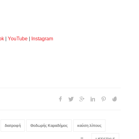
ok
|
YouTube
|
Instagram
διατροφή
Θοδωρής Καραδήμος
καύση λίπους