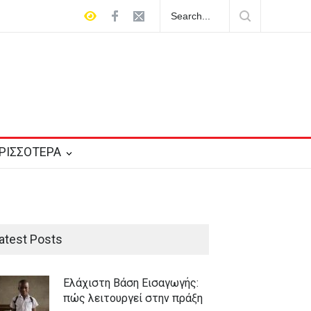
γεί στην πράξη
Μηχανογραφικό δελτίο: τα πιο συνηθισμένα λάθη
ΡΙΣΣΟΤΕΡΑ
atest Posts
Ελάχιστη Βάση Εισαγωγής:
πώς λειτουργεί στην πράξη