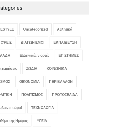
ategories
Πόσο νερό χρειάζεται
πραγματικά ο οργανισμός
κάθε μέρα
FESTYLE
Uncategorized
Αθλητικά
ΥΓΕΙΑ
August 8, 2026
ΟΨΕΙΣ
ΔΙΑΓΩΝΙΣΜΟΙ
ΕΚΠΑΙΔΕΥΣΗ
ΛΛΑΔΑ
Ελληνικές γιορτές
ΕΠΙΣΤΗΜΕΣ
ιχειρήσεις
ΖΩΔΙΑ
ΚΟΙΝΩΝΙΚΑ
ΟΣΜΟΣ
ΟΙΚΟΝΟΜΙΑ
ΠΕΡΙΒΑΛΛΟΝ
ΛΙΤΙΚΗ
ΠΟΛΙΤΙΣΜΟΣ
ΠΡΩΤΟΣΕΛΙΔΑ
μβαίνει τώρα!
ΤΕΧΝΟΛΟΓΙΑ
 Θέμα της Ημέρας
ΥΓΕΙΑ